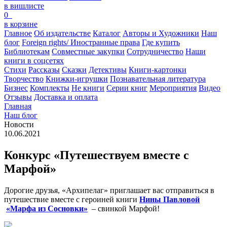
в вишлисте
0
в корзине
Главное
Об издательстве
Каталог
Авторы и Художники
Наш
блог
Foreign rights/ Иностранные права
Где купить
Библиотекам
Совместные закупки
Сотрудничество
Наши
книги в соцсетях
Стихи
Рассказы
Сказки
Детективы
Книги-картонки
Творчество
Книжки-игрушки
Познавательная литература
Бизнес
Комплекты
Не книги
Серии книг
Мероприятия
Видео
Отзывы
Доставка и оплата
Главная
Наш блог
Новости
10.06.2021
Конкурс «Путешествуем вместе с
Марфой»
Дорогие друзья, «Архипелаг» приглашает вас отправиться в
путешествие вместе с героиней книги
Нины Павловой
«Марфа из Сосновки»
– свинкой Марфой!