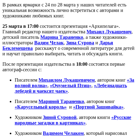
В рамках ярмарки с 24 по 28 марта у наших читателей есть
уникальная возможность лично встретиться с авторами и
художниками любимых книг.
25 марта в 17:00
состоится презентация «Архипелага».
Главный редактор нашего издательства
Михаил Лукашевич
,
детский писатель
Марина Тараненко
, а также художники-
иллюстраторы
Вадим Челак
,
Зина Сурова
и
Дарья
Беклемешева
расскажут о современной литературе для детей
и научат правильно выбирать, читать и обсуждать книги.
После презентации издательства в
18:00
состоятся первые
автограф-сессии с:
Писателем
Михаилом Лукашевичем
, автором книг
«За
волной волна»
,
«Очумелый Птиц»
,
«Лебеднадцать
лебедей и чаексят чаек»
.
Писателем
Мариной Тараненко
, автором книг
«Карусельный король»
и
«Портной Зашивайка»
.
Художником
Зиной Суровой
, автором книги
«Русские
народные загадки в картинках»
.
Художником
Вадимом Челаком
, который нарисовал