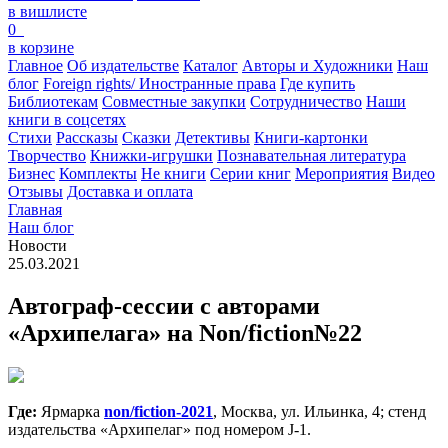
в вишлисте
0
в корзине
Главное
Об издательстве
Каталог
Авторы и Художники
Наш
блог
Foreign rights/ Иностранные права
Где купить
Библиотекам
Совместные закупки
Сотрудничество
Наши
книги в соцсетях
Стихи
Рассказы
Сказки
Детективы
Книги-картонки
Творчество
Книжки-игрушки
Познавательная литература
Бизнес
Комплекты
Не книги
Серии книг
Мероприятия
Видео
Отзывы
Доставка и оплата
Главная
Наш блог
Новости
25.03.2021
Автограф-сессии с авторами
«Архипелага» на Non/fiction№22
Где:
Ярмарка
non/fiction-2021
, Москва, ул. Ильинка, 4; стенд
издательства «Архипелаг» под номером J-1.