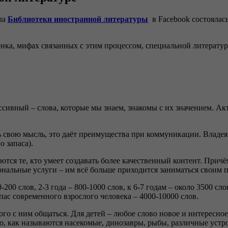
ла
Библиотеки иностранной литературы
в Facebook состоялась
бёнка, мифах связанных с этим процессом, специальной литератур
ивный – слова, которые мы знаем, знакомы с их значением. Ак
ь свою мысль, это даёт преимущества при коммуникации. Владея
 запаса).
ся те, кто умеет создавать более качественный контент. Причё
альные услуги – им всё больше приходится заниматься своим п
50-200 слов, 2-3 года – 800-1000 слов, к 6-7 годам – около 3500 
пас современного взрослого человека – 4000-10000 слов.
о с ним общаться. Для детей – любое слово новое и интересное,
, как называются насекомые, динозавры, рыбы, различные устро