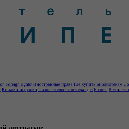
ог
Foreign rights/ Иностранные права
Где купить
Библиотекам
Со
о
Книжки-игрушки
Познавательная литература
Бизнес
Комплект
ной литературе