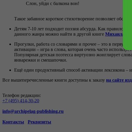
Слон, уйди с балкона вон!
Такое забавное короткое стихотворение позволяет обсуди
Детям 7-10 лет подходит поэзия абсурда. Как правило, ес
данного жанра можно найти в другой книге
Михаила Лу
Прогулки, работа со словарями и прочее – это в первую 
активации – игра в слова, которая очень часто использу
Популярная детская поэтесса виртуозно жонглирует слов
январежки и смешапочки.
Ещё один продуктивный способ активации лексикона – и
Все вышеперечисленные книги доступны к заказу
на сайте из
Телефон редакции:
+7 (495) 414-30-20
info@archipelag-publishing.ru
Контакты
Реквизиты