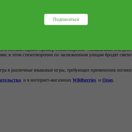
ть с ребёнком, почему слон не подходит в приведённый ряд: куры
Подписаться
ли дети могут понять такие стихотворения и посмеяться над ним
кашевича
-
«Очумелый птиц»
.
очередь активация словарного запаса (то есть перевод слов из п
ется в поэзии. Яркий пример стихотворение «Зимальчики иль дев
ами: в этом стихотворении по заснеженным улицам бродят смехот
гра в различные языковые игры, требующие применения логики
дательства
и в интернет-магазинах
Wildberries
и
Ozon
.