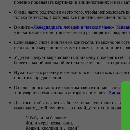
полезно показывать картинки в энциклопедиях и называ
Очень часто родители вместо того, чтобы использовать к
только те тексты, в которых всё понятно, лексикон пополн
В книге
«Лебеднадцать лебедей и чаексят чаек»
Михаи
узнавать новые понятия и через это расширять словарный
Если смысл слова понятен из контекста, то можно не ост
не в полной мере понимаете, что значит то или иное слово
У детей следует вырабатывать привычку проверять себя, 
более сложной школьной литературе очень часто приходи
Нужно давать ребёнку возможность высказаться, поделить
понятные предложения.
От словарного запаса во многом зависит и наша способн
популярного художника и автора «занималок»
Зины Сур
Для того чтобы научиться более тонко чувствовать значе
маленьких детей лучше всего подойдут стихи прикладны
У бабули на балконе
Жили куры, козы, кони,
Кошки, кролики и… слон?