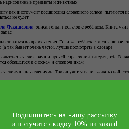
ть нарисованные предметы и животных.
нигу как инструмент расширения словарного запаса, пытаются на
яться не будет.
ла Лукашевича
описан опыт прогулок с ребёнком. Книга учит
 запас.
анавливаться во время чтения. Если же ребёнок сам спрашивает з
 (а так бывает очень часто), лучше посмотреть в словаре.
пользоваться словарями и прочей справочной литературой. В нача
тся обращаться к сноскам и справочникам.
ся своими впечатлениями. Так он учится использовать свой слов
ость отгадывать загадки. Увлечь ребёнка загадками можно при 
овой
.
ния слов, улавливать взаимосвязь между различными словами и 
х жанров, например считалки. Например, в книге
«За волной во
Подпишитесь на нашу рассылку
и получите скидку 10% на заказ!