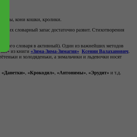
, козы, кони кошки, кролики.
и, то их словарный запас достаточно развит. Стихотворения
ассивного словаря в активный). Один из важнейших методов
очки» из книги
«Зима-Зима-Зимагия»
Ксении Валаханович
.
ётеньки и холодяденьки, а зимальчики и льдевочки носят
:
«Данетки»
,
«Крокодил»
,
«Антонимы»
,
«Эрудит»
и т.д.