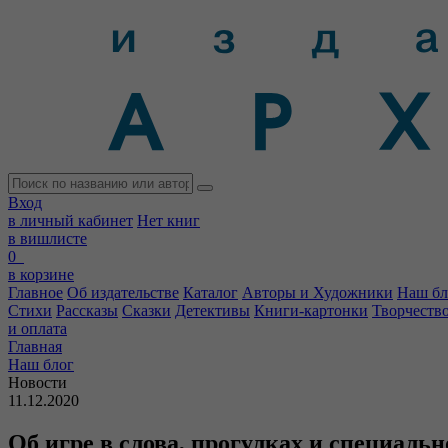
Вход
в личный кабинет
Нет книг
в вишлисте
0
в корзине
Главное
Об издательстве
Каталог
Авторы и Художники
Наш бл
Стихи
Рассказы
Сказки
Детективы
Книги-картонки
Творчеств
и оплата
Главная
Наш блог
Новости
11.12.2020
Об игре в слова, прогулках и специаль