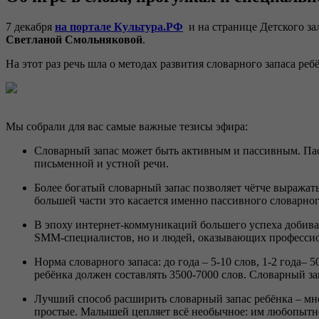
7 декабря
на портале Культура.РФ
и на странице Детского за
Светланой Смольняковой
.
На этот раз речь шла о методах развития словарного запаса ре
Мы собрали для вас самые важные тезисы эфира:
Словарный запас может быть активным и пассивным. Пасс
письменной и устной речи.
Более богатый словарный запас позволяет чётче выражат
большей части это касается именно пассивного словарного
В эпоху интернет-коммуникаций большего успеха добивают
SMM-специалистов, но и людей, оказывающих профессион
Норма словарного запаса: до года – 5-10 слов, 1-2 года– 
ребёнка должен составлять 3500-7000 слов. Словарный за
Лучший способ расширить словарный запас ребёнка – мног
простые. Малышей цепляет всё необычное: им любопытно