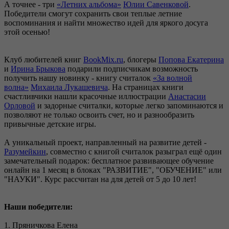
А точнее - три
«Летних альбома»
Юлии Савенковой
.
Победители смогут сохранить свои теплые летние
воспоминания и найти множество идей для яркого досуга
этой осенью!
Клуб любителей книг
BookMix.ru
, блогеры
Попова Екатерина
и
Ирина Брыкова
подарили подписчикам возможность
получить нашу новинку - книгу считалок
«За волной
волна»
Михаила Лукашевича
. На страницах книги
счастливчики нашли красочные иллюстрации
Анастасии
Орловой
и задорные считалки, которые легко запоминаются и
позволяют не только освоить счет, но и разнообразить
привычные детские игры.
А уникальный проект, направленный на развитие детей -
Разумейкин
, совместно с книгой считалок разыграл ещё один
замечательный подарок: бесплатное развивающее обучение
онлайн на 1 месяц в блоках "РАЗВИТИЕ", "ОБУЧЕНИЕ" или
"НАУКИ". Курс рассчитан на для детей от 5 до 10 лет!
Наши победители:
1. Пряничкова Елена