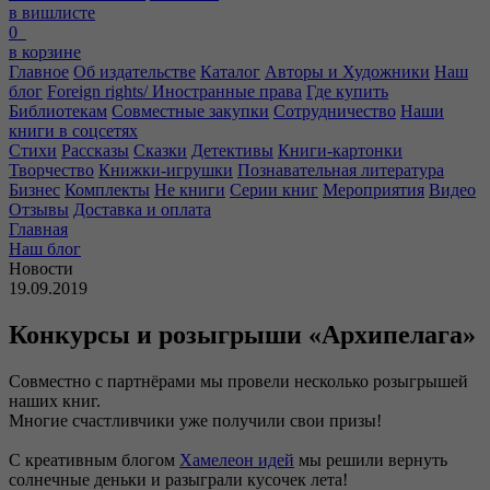
в вишлисте
0
в корзине
Главное
Об издательстве
Каталог
Авторы и Художники
Наш
блог
Foreign rights/ Иностранные права
Где купить
Библиотекам
Совместные закупки
Сотрудничество
Наши
книги в соцсетях
Стихи
Рассказы
Сказки
Детективы
Книги-картонки
Творчество
Книжки-игрушки
Познавательная литература
Бизнес
Комплекты
Не книги
Серии книг
Мероприятия
Видео
Отзывы
Доставка и оплата
Главная
Наш блог
Новости
19.09.2019
Конкурсы и розыгрыши «Архипелага»
Совместно с партнёрами мы провели несколько розыгрышей
наших книг.
Многие счастливчики уже получили свои призы!
С креативным блогом
Хамелеон идей
мы решили вернуть
солнечные деньки и разыграли кусочек лета!