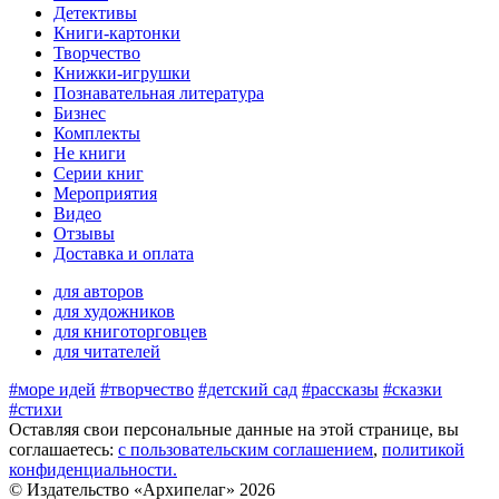
Детективы
Книги-картонки
Творчество
Книжки-игрушки
Познавательная литература
Бизнес
Комплекты
Не книги
Серии книг
Мероприятия
Видео
Отзывы
Доставка и оплата
для авторов
для художников
для книготорговцев
для читателей
#море идей
#творчество
#детский сад
#рассказы
#сказки
#стихи
Оставляя свои персональные данные на этой странице, вы
соглашаетесь:
c пользовательским соглашением
,
политикой
конфиденциальности.
© Издательство «Архипелаг» 2026