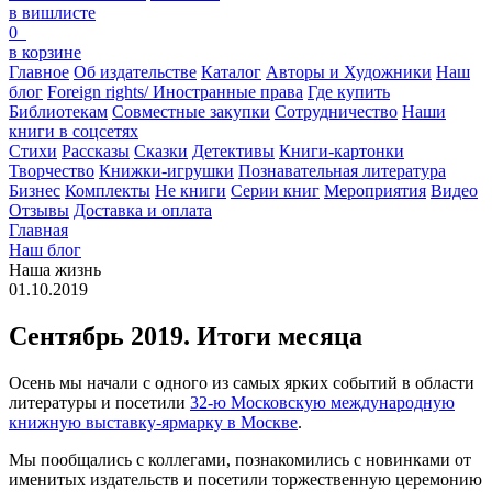
в вишлисте
0
в корзине
Главное
Об издательстве
Каталог
Авторы и Художники
Наш
блог
Foreign rights/ Иностранные права
Где купить
Библиотекам
Совместные закупки
Сотрудничество
Наши
книги в соцсетях
Стихи
Рассказы
Сказки
Детективы
Книги-картонки
Творчество
Книжки-игрушки
Познавательная литература
Бизнес
Комплекты
Не книги
Серии книг
Мероприятия
Видео
Отзывы
Доставка и оплата
Главная
Наш блог
Наша жизнь
01.10.2019
Сентябрь 2019. Итоги месяца
Осень мы начали с одного из самых ярких событий в области
литературы и посетили
32-ю Московскую международную
книжную выставку-ярмарку в Москве
.
Мы пообщались с коллегами, познакомились с новинками от
именитых издательств и посетили торжественную церемонию