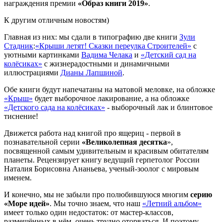
награждения премии
«Образ книги 2019»
.
К другим отличным новостям)
Главная из них: мы сдали в типографию две книги
Зули
Стадник
:
«Крыши летят! Сказки переулка Строителей»
с
уютными картинками
Вадима Челака
и
«Детский сад на
колёсиках»
с жизнерадостными и динамичными
иллюстрациями
Дианы Лапшиной
.
Обе книги будут напечатаны на матовой меловке, на обложке
«Крыш»
будет выборочное лакирование, а на обложке
«Детского сада на колёсиках»
- выборочный лак и блинтовое
тиснение!
Движется работа над книгой про ящериц - первой в
познавательной серии
«Великолепная десятка
»,
посвященной самым удивительным и красивым обитателям
планеты. Рецензирует книгу ведущий герпетолог России
Наталия Борисовна Ананьева, ученый-зоолог с мировым
именем.
И конечно, мы не забыли про полюбившуюся многим
серию
«Море идей»
. Мы точно знаем, что наш
«Летний альбом»
имеет только один недостаток: от мастер-классов,
размещённых в нём, очень трудно оторваться. И поэтому