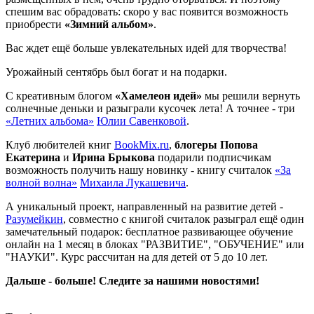
спешим вас обрадовать: скоро у вас появится возможность
приобрести
«Зимний альбом»
.
Вас ждет ещё больше увлекательных идей для творчества!
Урожайный сентябрь был богат и на подарки.
С креативным блогом
«Хамелеон идей»
мы решили вернуть
солнечные деньки и разыграли кусочек лета! А точнее - три
«Летних альбома»
Юлии Савенковой
.
Клуб любителей книг
BookMix.ru
,
блогеры Попова
Екатерина
и
Ирина Брыкова
подарили подписчикам
возможность получить нашу новинку - книгу считалок
«За
волной волна»
Михаила Лукашевича
.
А уникальный проект, направленный на развитие детей -
Разумейкин
, совместно с книгой считалок разыграл ещё один
замечательный подарок: бесплатное развивающее обучение
онлайн на 1 месяц в блоках "РАЗВИТИЕ", "ОБУЧЕНИЕ" или
"НАУКИ". Курс рассчитан на для детей от 5 до 10 лет.
Дальше - больше! Следите за нашими новостями!