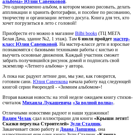
альбома» Юлии Савенковой
.
Это одновременно альбом, в котором можно рисовать, делать
аппликации и хранить фотографии, и пособие по рисованию,
творчеству и организации летнего досуга. Книга для тех, кто
хочет погрузиться в лето с головой!
Приобрести его можно в магазине
Bilbi books
(ТЦ МЕГА
Белая Дача, здание №2, 1 этаж). Там
6 июля пройдет
мастер-
класс Юлии Савенковой
. На мастер-классе дети и взрослые
познакомятся с базовыми техниками работы с кистью и
выучить основные движения. Каждый участник сможет
забрать получившийся рисунок домой и подписать свой
экземпляр «Летнего альбома» у автора.
А пока нас радуют летние дни, мы уже, как говорится,
готовим сани.
Юлия Савенкова
начала работу над следующей
книгой серии #мореидей - «Зимним альбомом»!
Вторая важная новость: на этой неделе ожидаем книгу стихов-
считалок
Михаила Лукашевича
«За волной волна»
.
Отличными новостями радуют и наши художники!
Вадим Челак
сдал иллюстрации для книги
«Крыши летят!
Сказки переулка Строителей»
Зули Стадник
.
Заканчивает свою работу и
Диана Лапшина
, она
иллюстрирует еще одну книгу Зули Стадник
«Клюша,