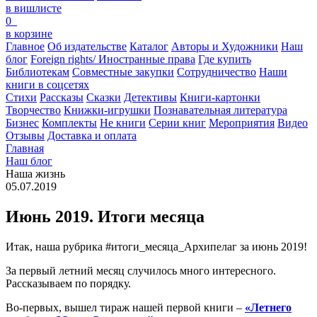
в вишлисте
0
в корзине
Главное
Об издательстве
Каталог
Авторы и Художники
Наш
блог
Foreign rights/ Иностранные права
Где купить
Библиотекам
Совместные закупки
Сотрудничество
Наши
книги в соцсетях
Стихи
Рассказы
Сказки
Детективы
Книги-картонки
Творчество
Книжки-игрушки
Познавательная литература
Бизнес
Комплекты
Не книги
Серии книг
Мероприятия
Видео
Отзывы
Доставка и оплата
Главная
Наш блог
Наша жизнь
05.07.2019
Июнь 2019. Итоги месяца
Итак, наша рубрика #итоги_месяца_Архипелаг за июнь 2019!
За первый летний месяц случилось много интересного.
Рассказываем по порядку.
Во-первых, вышел тираж нашей первой книги –
«Летнего