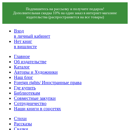
Подпишитесь на рассылку и получите подарок!
Дополнительная скидка 10% на один заказ в интернет-магазине
издательства (распространяется на все товары)
Вход
в личный кабинет
Нет книг
в вишлисте
Главное
Об издательстве
Каталог
Авторы и Художники
Наш блог
Foreign rights/ Иностранные права
Где купить
Библиотекам
Совместные закупки
Сотрудничество
Наши книги в соцсетях
Стихи
Рассказы
Сказки