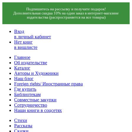
Подпишитесь на рассылку и получите подарок!
Дополнительная скидка 10% на один заказ в интернет-магазине
издательства (распространяется на все товары)
Вход
в личный кабинет
Нет книг
в вишлисте
Главное
Об издательстве
Каталог
Авторы и Художники
Наш блог
Foreign rights/ Иностранные права
Где купить
Библиотекам
Совместные закупки
Сотрудничество
Наши книги в соцсетях
Стихи
Рассказы
Сказки