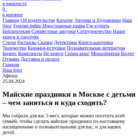
в вишлисте
0
в корзине
Главное
Об издательстве
Каталог
Авторы и Художники
Наш
блог
Foreign rights/ Иностранные права
Где купить
Библиотекам
Совместные закупки
Сотрудничество
Наши
книги в соцсетях
Стихи
Рассказы
Сказки
Детективы
Книги-картонки
Творчество
Книжки-игрушки
Познавательная литература
Бизнес
Комплекты
Не книги
Серии книг
Мероприятия
Видео
Отзывы
Доставка и оплата
Главная
Наш блог
Афиша
25.04.2024
Майские праздники в Москве с детьми
– чем заняться и куда сходить?
Мы собрали для вас 5 мест, которые можно посетить всей
семьёй, чтобы сделать майские праздники по-настоящему
насыщенными и познавательными для вас, и для ваших
детей.