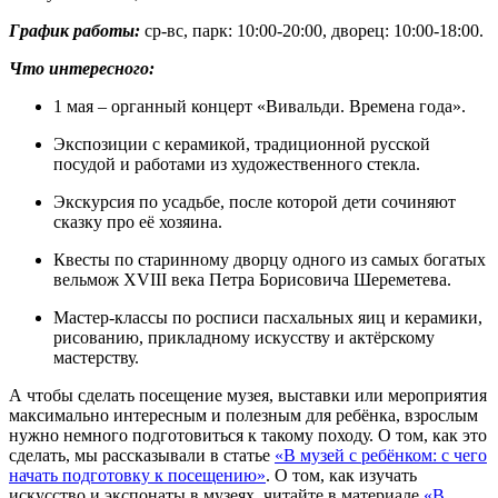
График работы:
ср-вс, парк: 10:00-20:00, дворец: 10:00-18:00.
Что интересного:
1 мая – органный концерт «Вивальди. Времена года».
Экспозиции с керамикой, традиционной русской
посудой и работами из художественного стекла.
Экскурсия по усадьбе, после которой дети сочиняют
сказку про её хозяина.
Квесты по старинному дворцу одного из самых богатых
вельмож XVIII века Петра Борисовича Шереметева.
Мастер-классы по росписи пасхальных яиц и керамики,
рисованию, прикладному искусству и актёрскому
мастерству.
А чтобы сделать посещение музея, выставки или мероприятия
максимально интересным и полезным для ребёнка, взрослым
нужно немного подготовиться к такому походу. О том, как это
сделать, мы рассказывали в статье
«В музей с ребёнком: с чего
начать подготовку к посещению»
. О том, как изучать
искусство и экспонаты в музеях, читайте в материале
«В