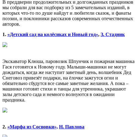
В преддверии продолжительных и долгожданных праздников
мы собрали для вас подборку из 5 замечательных изданий, в
которых что-то по душе найдут и любители сказок, и фанаты
поэзии, и поклонники рассказов современных отечественных
авторов.
1.
«Детский сад на колёсиках и Новый год»
,
З. Стадник
Экскаватор Клюша, паровозик Шпунчик и пожарная машинка
Гася готовятся к Новому году. Малыши-машинки не могут
дождаться, когда же наступит заветный день, волшебник Дед
Снеговоз привезёт подарки, на ёлочке зажгутся огни и
обязательно сбудутся все самые заветные желания. А пока –
машинки готовят стихи и танцы для утренника, украшают
залы детского сада и немного волнуются в ожидании
праздника.
2.
«Марфа из Сосновки»,
Н. Павлова