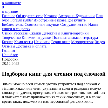
в вишлисте
0
в корзине
Главное
Об издательстве
Каталог
Авторы и Художники
Наш
блог
Foreign rights/ Иностранные права
Где купить
Библиотекам
Совместные закупки
Сотрудничество
Наши
книги в соцсетях
Стихи
Рассказы
Сказки
Детективы
Книги-картонки
Творчество
Книжки-игрушки
Познавательная литература
Бизнес
Комплекты
Не книги
Серии книг
Мероприятия
Видео
Отзывы
Доставка и оплата
Главная
Наш блог
Подборки
28.12.2022
Подборка книг для чтения под ёлочкой
Зимой можно всей семьёй уютно устроиться под ёлочкой с
тёплым какао или чаем, укутаться в плед и раскрыть новую
книжку о чудесах, прогулках, тёплых вечерах, зимних забавах
и увлекательных приключениях таких сказочных, и в то же
время таких похожих на нас персонажей детских книг.