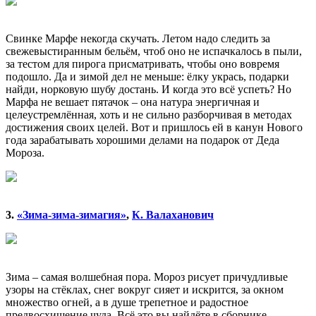
Свинке Марфе некогда скучать. Летом надо следить за
свежевыстиранным бельём, чтоб оно не испачкалось в пыли,
за тестом для пирога присматривать, чтобы оно вовремя
подошло. Да и зимой дел не меньше: ёлку укрась, подарки
найди, норковую шубу достань. И когда это всё успеть? Но
Марфа не вешает пятачок – она натура энергичная и
целеустремлённая, хоть и не сильно разборчивая в методах
достижения своих целей. Вот и пришлось ей в канун Нового
года зарабатывать хорошими делами на подарок от Деда
Мороза.
3.
«Зима-зима-зимагия»
,
К. Валаханович
Зима – самая волшебная пора. Мороз рисует причудливые
узоры на стёклах, снег вокруг сияет и искрится, за окном
множество огней, а в душе трепетное и радостное
предвосхищение чуда. Всё это вы найдёте в сборнике