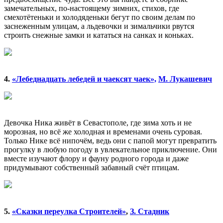
замечательных, по-настоящему зимних, стихов, где
смехотётеньки и холодяденьки бегут по своим делам по
заснеженным улицам, а льдевочки и зимальчики рвутся
строить снежные замки и кататься на санках и коньках.
4.
«Лебеднадцать лебедей и чаексят чаек»,
М. Лукашевич
Девочка Ника живёт в Севастополе, где зима хоть и не
морозная, но всё же холодная и временами очень суровая.
Только Нике всё нипочём, ведь они с папой могут превратить
прогулку в любую погоду в увлекательное приключение. Они
вместе изучают флору и фауну родного города и даже
придумывают собственный забавный счёт птицам.
5.
«Сказки переулка Строителей»
,
З. Стадник