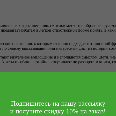
обравшись в хитросплетениях смыслов меткого и образного русск
предлагает ребятам в лёгкой стихотворной форме понять, в как
еские положения, к которым отлично подходит тот или иной фра
ие по смыслу высказывания или интересный факт из истории во
ают визуальное воплощение и наполняются смыслом. Дети, чем
 А коты и собаки спокойно разгуливают по разворотам книги, сов
даря юмористической подаче и познавательному наполнению не с
ют не только понять смысл фразеологизмов, но и без труда запо
Подпишитесь на нашу рассылку
ьности, знакомят читателей с другими, не менее распространё
и получите скидку 10% на заказ!
 ситуации, поэтому фразы без труда откладываются в памяти.