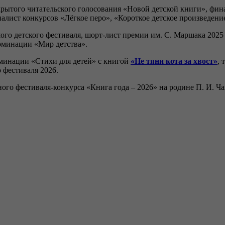
крытого читательского голосования «Новой детской книги», фин
налист конкурсов «Лёгкое перо», «Короткое детское произведе
ого детского фестиваля, шорт-лист премии им. С. Маршака 202
оминации «Мир детства».
оминации «Стихи для детей» с книгой
«Не тяни кота за хвост»
, 
 фестиваля 2026.
ого фестиваля‑конкурса «Книга года – 2026» на родине П. И. Ч