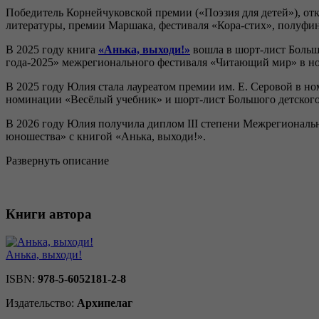
Победитель Корнейчуковской премии («Поэзия для детей»), от
литературы, премии Маршака, фестиваля «Кора-стих», полуфи
В 2025 году книга
«Анька, выходи!»
вошла в шорт-лист Больш
года-2025» межрегионального фестиваля «Читающий мир» в н
В 2025 году Юлия стала лауреатом премии им. Е. Серовой в н
номинации «Весёлый учебник» и шорт-лист Большого детского
В 2026 году Юлия получила диплом III степени Межрегиональн
юношества» с книгой «Анька, выходи!».
Развернуть описание
Книги автора
Анька, выходи!
ISBN:
978-5-6052181-2-8
Издательство:
Архипелаг