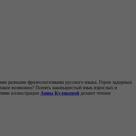
ыми разными фразеологизмами русского языка. Герои задорных
к такое возможно? Понять заковыристый язык взрослых и
талями иллюстрации
Анны Куликовой
делают чтение