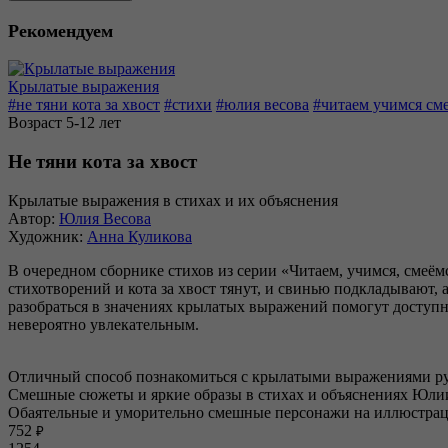
Рекомендуем
Крылатые выражения
#не тяни кота за хвост
#стихи
#юлия весова
#читаем учимся см
Возраст 5-12 лет
Не тяни кота за хвост
Крылатые выражения в стихах и их объяснения
Автор:
Юлия Весова
Художник:
Анна Куликова
В очередном сборнике стихов из серии «Читаем, учимся, смеём
стихотворений и кота за хвост тянут, и свинью подкладывают,
разобраться в значениях крылатых выражений помогут досту
невероятно увлекательным.
Отличный способ познакомиться с крылатыми выражениями ру
Смешные сюжеты и яркие образы в стихах и объяснениях Юли
Обаятельные и уморительно смешные персонажи на иллюстра
752
₽