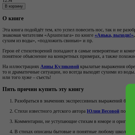
1254
В корзину
О книге
Эта книга подойдёт тем, кто успел повесить нос, так и не раз
знакомая читателям «Архипелага» по книге
«Анька, выходи!»
,
сухим из воды», «подложить свинью» и пр.
Герои её стихотворений попадают в самые невероятные и комич
понятное объяснение на конкретных примерах, а также похож
На иллюстрациях
Анны Куликовой
крылатые выражения обрет
то и драматичные ситуации, но всегда выходят сухими из воды.
или того хуже – съесть!
Пять причин купить эту книгу
Разобраться в значениях экспрессивных выражений благо
Стихи известного детского автора
Юлии Весовой
позволя
Комментарии, не уступающие стихам в юморе и оригинал
В стихах описаны бытовые и понятные любому школьнику