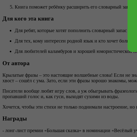
Книга поможет ребёнку расширить его словарный запас и к
Для кого эта книга
Для ребят, которые хотят пополнить словарный запас и р
Для тех, кому интересен родной язык и кто хочет больше 
Для любителей каламбуров и хорошей юмористической п
От автора
Крылатые фразы – это настоящие волшебные слова! Если не знае
хвост – сошёл с ума. Зато, если эти фразы хорошо знакомы, мож
Писатели вообще любят игру слов, а уж обыгрывать фразеологи
пропавший голос и, как гуси, выходят сухими из воды.
Хочется, чтобы эти стихи не только поднимали настроение, но 
Награды
- лонг-лист премии «Большая сказка» в номинации «Весёлый у