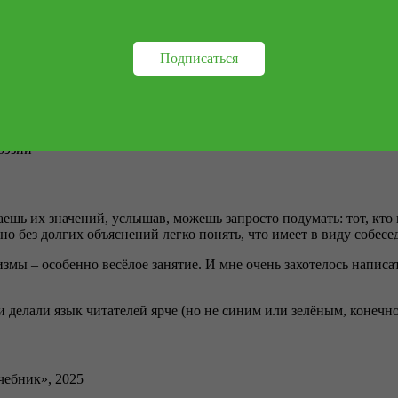
ругозор, а также сделает речь богаче и ярче.
Подписаться
асширить кругозор
о нём знать
оэзии
шь их значений, услышав, можешь запросто подумать: тот, кто г
но без долгих объяснений легко понять, что имеет в виду собесе
змы – особенно весёлое занятие. И мне очень захотелось написа
и делали язык читателей ярче (но не синим или зелёным, конечно
чебник», 2025