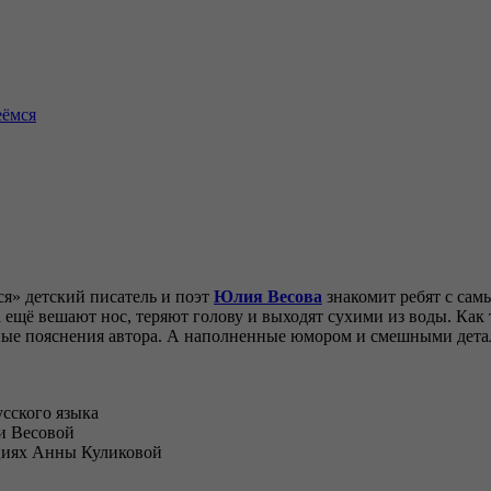
еёмся
ся» детский писатель и поэт
Юлия Весова
знакомит ребят с сам
 а ещё вешают нос, теряют голову и выходят сухими из воды. Ка
пные пояснения автора. А наполненные юмором и смешными де
сского языка
и Весовой
циях Анны Куликовой