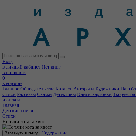
Вход
в личный кабинет
Нет книг
в вишлисте
0
в корзине
Главное
Об издательстве
Каталог
Авторы и Художники
Наш бл
Стихи
Рассказы
Сказки
Детективы
Книги-картонки
Творчеств
и оплата
Главная
Детские книги
Стихи
Не тяни кота за хвост
Содержание
Заглянуть в книгу