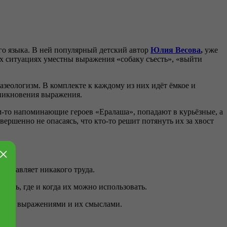
ого языка. В ней популярный детский автор
Юлия Весова
,
уже
их ситуациях уместны выражения «собаку съесть», «выйти
зеологизм. В комплекте к каждому из них идёт ёмкое и
зникновения выражения.
-то напоминающие героев «Ералаша», попадают в курьёзные, а
ершенно не опасаясь, что кто-то решит потянуть их за хвост
×
оставляет никакого труда.
мнить, где и когда их можно использовать.
нными выражениями и их смыслами.