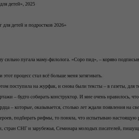
для детей», 2025
г для детей и подростков 2026»
лу сильно пугала маму-филолога. «Соро пид», – коряво подписыв
 этот процесс стал всё больше меня затягивать.
ом поступила на журфак, и снова были тексты – в газеты, для т
тажи – будто собирать конструктор. И мне очень нравилось, что
рдца – которые, оказывается, столько лет ждали появления на св
ероев, подбирать рифмы, то поняла, что испытываю настоящую р
 стран СНГ и зарубежья, Семинара молодых писателей, пишущих