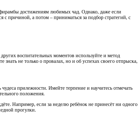
 дифирамбы достижениям любимых чад. Однако, даже если
я с причиной, а потом – приниматься за подбор стратегий, с
и других воспитательных моментов используйте и метод
е знать не только о провалах, но и об успехах своего отпрыска,
ть чудеса прилежности. Имейте терпение и научитесь отмечать
ительного положения.
дёте. Например, если за неделю ребёнок не принесёт ни одного
педной прогулки.