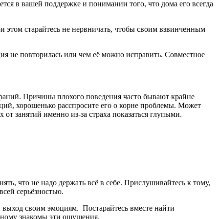
тся в вашей поддержке и понимании того, что дома его всегда
ри этом старайтесь не нервничать, чтобы своим взвинченным
ция не повторилась или чем её можно исправить. Совместное
раний. Причины плохого поведения часто бывают крайне
аций, хорошенько расспросите его о корне проблемы. Может
 от занятий именно из-за страха показаться глупыми.
ять, что не надо держать всё в себе. Прислушивайтесь к тому,
всей серьёзностью.
й выход своим эмоциям. Постарайтесь вместе найти
одному знакомы эти ощущения.