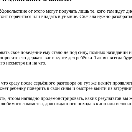
 Удовольствие от этого могут получать лишь те, кого там ждут
тоит горячиться или впадать в уныние. Сначала нужно разобратьс
вать своё поведение ему стало не под силу, помимо назиданий 
осите его держать вас в курсе дел ребёнка. Так вы всегда будет
его несмотря ни на что.
что сразу после серьёзного разговора он тут же начнёт проявля
ожет ребёнку поверить в свои силы и быстрее выйти из затрудн
рть, чтобы наглядно продемонстрировать, каких результатов вы ж
е любимого лакомства, долгожданного похода в кино или велоси