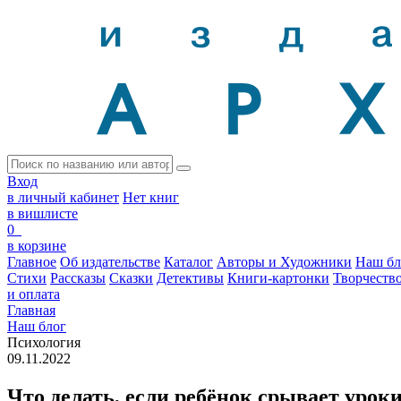
Вход
в личный кабинет
Нет книг
в вишлисте
0
в корзине
Главное
Об издательстве
Каталог
Авторы и Художники
Наш бл
Стихи
Рассказы
Сказки
Детективы
Книги-картонки
Творчеств
и оплата
Главная
Наш блог
Психология
09.11.2022
Что делать, если ребёнок срывает урок