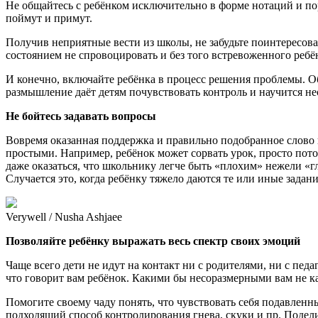
Не общайтесь с ребёнком исключительно в форме нотаций и пор
поймут и примут.
Получив неприятные вести из школы, не забудьте поинтересов
состоянием не спровоцировать и без того встревоженного ребё
И конечно, включайте ребёнка в процесс решения проблемы. Об
размышление даёт детям почувствовать контроль и научится нес
Не бойтесь задавать вопросы
Вовремя оказанная поддержка и правильно подобранное слово
простыми. Например, ребёнок может сорвать урок, просто пото
даже оказаться, что школьнику легче быть «плохим» нежели «гл
Случается это, когда ребёнку тяжело даются те или иные задани
Verywell / Nusha Ashjaee
Позволяйте ребёнку выражать весь спектр своих эмоций
Чаще всего дети не идут на контакт ни с родителями, ни с пед
что говорит вам ребёнок. Какими бы несоразмерными вам не каз
Помогите своему чаду понять, что чувствовать себя подавлен
подходящий способ контролирования гнева, скуки и пр. Подел