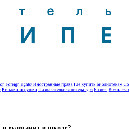
ог
Foreign rights/ Иностранные права
Где купить
Библиотекам
Со
о
Книжки-игрушки
Познавательная литература
Бизнес
Комплект
и и хулиганит в школе?