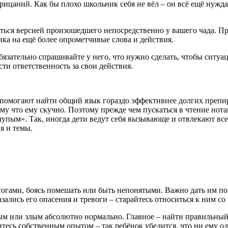
ицаний. Как бы плохо школьник себя не вёл – он всё ещё нуждае
аться версией произошедшего непосредственно у вашего чада. П
нка на ещё более опрометчивые слова и действия.
язательно спрашивайте у него, что нужно сделать, чтобы ситуа
ти ответственность за свои действия.
 помогают найти общий язык гораздо эффективнее долгих препи
му что ему скучно. Поэтому прежде чем пускаться в чтение нот
упым». Так, иногда дети ведут себя вызывающе и отвлекают всех
я и темы.
агогами, боясь помешать или быть непонятыми. Важно дать им пон
ались его опасения и тревоги – старайтесь относиться к ним со 
ным или злым абсолютно нормально. Главное – найти правильны
итесь собственным опытом – так ребёнок убедится, что ни ему 