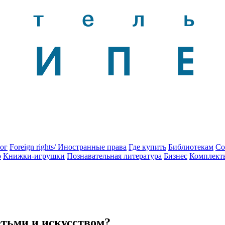
ог
Foreign rights/ Иностранные права
Где купить
Библиотекам
Со
о
Книжки-игрушки
Познавательная литература
Бизнес
Комплект
етьми и искусством?