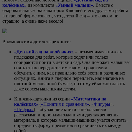
колёсиках»
из комплекта
«Умный малыш»
. Вместе с
очаровательным экскаватором Клюшей и его друзьями ребята
в игровой форме узнают, что детский сад – это совсем не
страшно, а очень даже весело!
В комплект входит четыре книги:
«Детский сад на колёсиках»
– незаменимая книжка-
подсказка для ребят, которые ходят или только
собираются пойти в детский сад. Она поможет малышам
снять страх перед детским садом, а родителям –
обсудить с ним, как правильно себя вести в различных
ситуациях. Книга в твёрдом переплете, напечатана на
плотной мелованной бумаге, поэтому её можно давать
даже совсем маленьким детям.
Книжки-картонки из серии
«Математика на
колёсиках»
(
«Понятия и сравнения»
,
«Фигуры»
,
«Цифры»
) – обучающие книги с небольшими
рассказами и простыми заданиями для закрепления
материала, в которых малыши-машинки учатся считать,
определять форму предметов и сравнивать их между
собой.