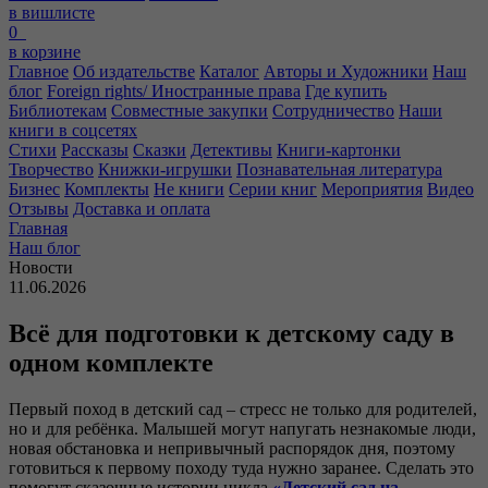
в вишлисте
0
в корзине
Главное
Об издательстве
Каталог
Авторы и Художники
Наш
блог
Foreign rights/ Иностранные права
Где купить
Библиотекам
Совместные закупки
Сотрудничество
Наши
книги в соцсетях
Стихи
Рассказы
Сказки
Детективы
Книги-картонки
Творчество
Книжки-игрушки
Познавательная литература
Бизнес
Комплекты
Не книги
Серии книг
Мероприятия
Видео
Отзывы
Доставка и оплата
Главная
Наш блог
Новости
11.06.2026
Всё для подготовки к детскому саду в
одном комплекте
Первый поход в детский сад – стресс не только для родителей,
но и для ребёнка. Малышей могут напугать незнакомые люди,
новая обстановка и непривычный распорядок дня, поэтому
готовиться к первому походу туда нужно заранее. Сделать это
помогут сказочные истории цикла
«Детский сад на