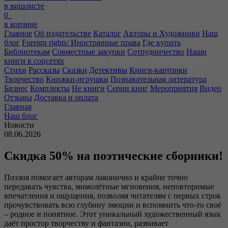
в вишлисте
0
в корзине
Главное
Об издательстве
Каталог
Авторы и Художники
Наш
блог
Foreign rights/ Иностранные права
Где купить
Библиотекам
Совместные закупки
Сотрудничество
Наши
книги в соцсетях
Стихи
Рассказы
Сказки
Детективы
Книги-картонки
Творчество
Книжки-игрушки
Познавательная литература
Бизнес
Комплекты
Не книги
Серии книг
Мероприятия
Видео
Отзывы
Доставка и оплата
Главная
Наш блог
Новости
08.06.2026
Скидка 50% на поэтические сборники!
Поэзия помогает авторам лаконично и крайне точно
передавать чувства, мимолётные мгновения, неповторимые
впечатления и ощущения, позволяя читателям с первых строк
прочувствовать всю глубину эмоции и вспомнить что-то своё
– родное и понятное. Этот уникальный художественный язык
даёт простор творчеству и фантазии, развивает