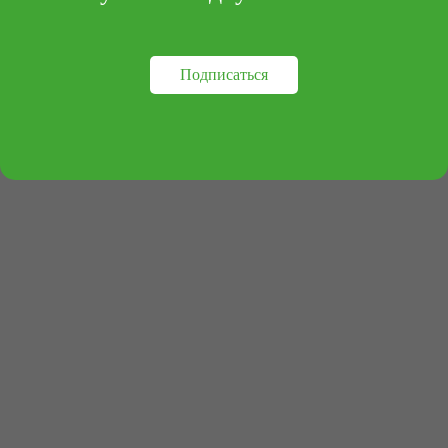
+7 (495) 414-30-20
info@archipelag-publishing.ru
Подписаться
Контакты
Реквизиты