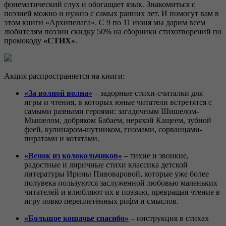
фонематический слух и обогащает язык. Знакомиться с
поэзией можно и нужно с самых ранних лет. И помогут вам в
этом книги «Архипелага». С 9 по 11 июня мы дарим всем
любителям поэзии скидку 50% на сборники стихотворений по
промокоду
«СТИХ»
.
Акция распространяется на книги:
«За волной волна»
– задорные стихи-считалки для
игры и чтения, в которых юные читатели встретятся с
самыми разными героями: загадочным Шишелом-
Мышелом, добряком Бабаем, неряхой Кащеем, зубной
феей, кулинаром-шутником, гномами, сорванцами-
пиратами и котятами.
«Венок из колокольчиков»
– тихие и звонкие,
радостные и лиричные стихи классика детской
литературы Ирины Пивоваровой, которые уже более
полувека пользуются заслуженной любовью маленьких
читателей и влюбляют их в поэзию, превращая чтение в
игру ловко переплетённых рифм и смыслов.
«Большое кошачье спасибо»
– инструкция в стихах