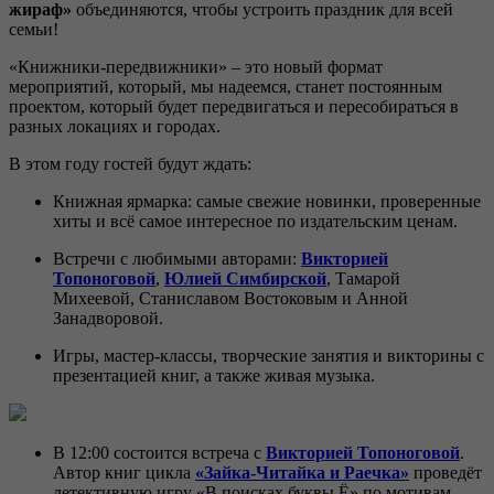
жираф»
объединяются, чтобы устроить праздник для всей
семьи!
«Книжники-передвижники» – это новый формат
мероприятий, который, мы надеемся, станет постоянным
проектом, который будет передвигаться и пересобираться в
разных локациях и городах.
В этом году гостей будут ждать:
Книжная ярмарка: самые свежие новинки, проверенные
хиты и всё самое интересное по издательским ценам.
Встречи с любимыми авторами:
Викторией
Топоноговой
,
Юлией Симбирской
, Тамарой
Михеевой, Станиславом Востоковым и Анной
Занадворовой.
Игры, мастер-классы, творческие занятия и викторины с
презентацией книг, а также живая музыка.
В 12:00 состоится встреча с
Викторией Топоноговой
.
Автор книг цикла
«Зайка-Читайка и Раечка»
проведёт
детективную игру «В поисках буквы Ё» по мотивам