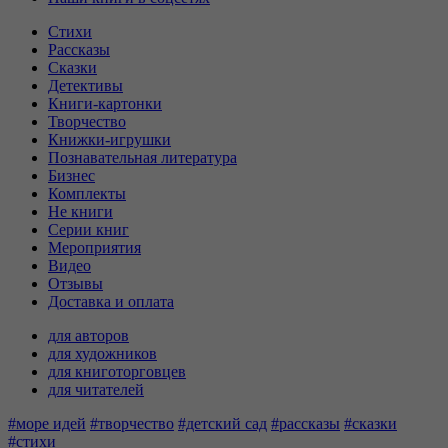
Стихи
Рассказы
Сказки
Детективы
Книги-картонки
Творчество
Книжки-игрушки
Познавательная литература
Бизнес
Комплекты
Не книги
Серии книг
Мероприятия
Видео
Отзывы
Доставка и оплата
для авторов
для художников
для книготорговцев
для читателей
#море идей
#творчество
#детский сад
#рассказы
#сказки
#стихи