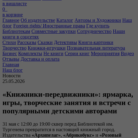
в вишлисте
0
в корзине
Главное
Об издательстве
Каталог
Авторы и Художники
Наш
блог
Foreign rights/ Иностранные права
Где купить
Библиотекам
Совместные закупки
Сотрудничество
Наши
книги в соцсетях
Стихи
Рассказы
Сказки
Детективы
Книги-картонки
Творчество
Книжки-игрушки
Познавательная литература
Бизнес
Комплекты
Не книги
Серии книг
Мероприятия
Видео
Отзывы
Доставка и оплата
Главная
Наш блог
Новости
25.05.2026
«Книжники-передвижники»: ярмарка,
игры, творческие занятия и встречи с
популярными детскими авторами
31 мая с 12:00 до 19:00 сквер перед Библиотекой им.
Тургенева превратится в настоящий книжный город.
Издательства
«Архипелаг»
,
«Абрикобукс»
и
«Розовый