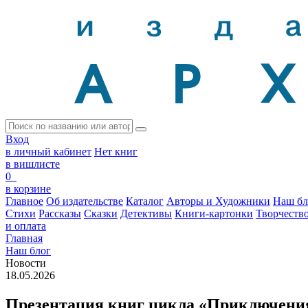
Вход
в личный кабинет
Нет книг
в вишлисте
0
в корзине
Главное
Об издательстве
Каталог
Авторы и Художники
Наш бл
Стихи
Рассказы
Сказки
Детективы
Книги-картонки
Творчеств
и оплата
Главная
Наш блог
Новости
18.05.2026
Презентация книг цикла «Приключени