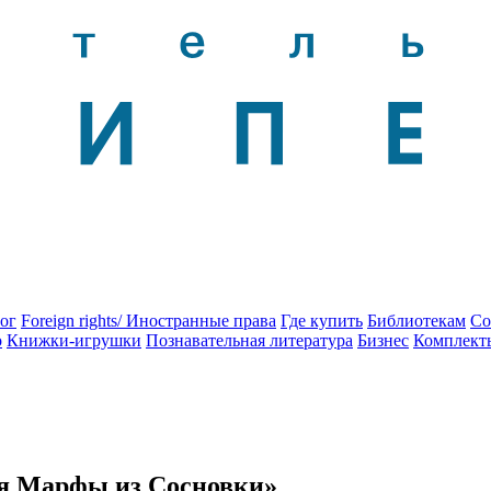
ог
Foreign rights/ Иностранные права
Где купить
Библиотекам
Со
о
Книжки-игрушки
Познавательная литература
Бизнес
Комплект
я Марфы из Сосновки»