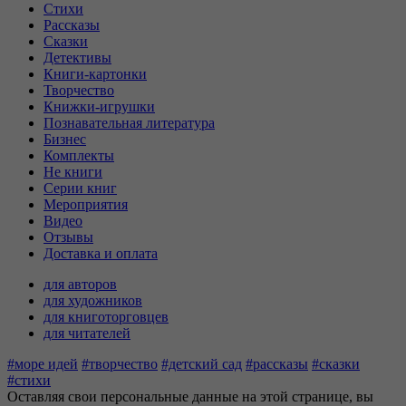
Стихи
Рассказы
Сказки
Детективы
Книги-картонки
Творчество
Книжки-игрушки
Познавательная литература
Бизнес
Комплекты
Не книги
Серии книг
Мероприятия
Видео
Отзывы
Доставка и оплата
для авторов
для художников
для книготорговцев
для читателей
#море идей
#творчество
#детский сад
#рассказы
#сказки
#стихи
Оставляя свои персональные данные на этой странице, вы