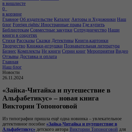
в вишлисте
0
в корзине
Главное
Об издательстве
Каталог
Авторы и Художники
Наш
блог
Foreign rights/ Иностранные права
Где купить
Библиотекам
Совместные закупки
Сотрудничество
Наши
книги в соцсетях
Стихи
Рассказы
Сказки
Детективы
Книги-картонки
Творчество
Книжки-игрушки
Познавательная литература
Бизнес
Комплекты
Не книги
Серии книг
Мероприятия
Видео
Отзывы
Доставка и оплата
Главная
Наш блог
Новости
26.11.2024
«Зайка-Читайка и путешествие в
Альфабетикус» – новая книга
Виктории Топоноговой
Из типографии пришла ещё одна новинка – увлекательное
детективное пособие
«Зайка-Читайка и путешествие в
Альфабетикус»
детского автора
Виктории Топоноговой
для