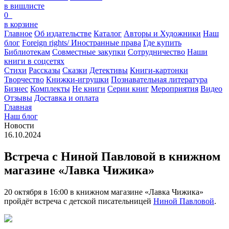
в вишлисте
0
в корзине
Главное
Об издательстве
Каталог
Авторы и Художники
Наш
блог
Foreign rights/ Иностранные права
Где купить
Библиотекам
Совместные закупки
Сотрудничество
Наши
книги в соцсетях
Стихи
Рассказы
Сказки
Детективы
Книги-картонки
Творчество
Книжки-игрушки
Познавательная литература
Бизнес
Комплекты
Не книги
Серии книг
Мероприятия
Видео
Отзывы
Доставка и оплата
Главная
Наш блог
Новости
16.10.2024
Встреча с Ниной Павловой в книжном
магазине «Лавка Чижика»
20 октября в 16:00 в книжном магазине «Лавка Чижика»
пройдёт встреча с детской писательницей
Ниной Павловой
.