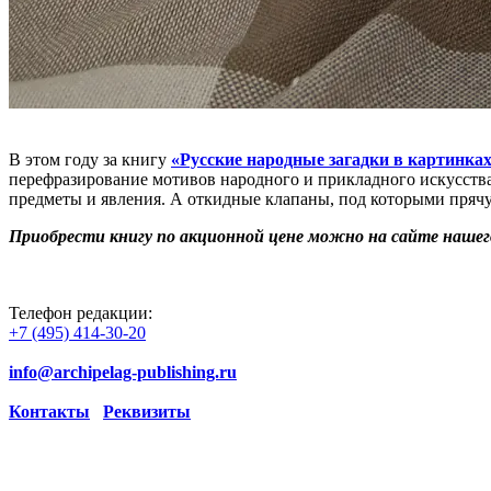
В этом году за книгу
«
Русские народные загадки в картинка
перефразирование мотивов народного и прикладного искусств
предметы и явления. А откидные клапаны, под которыми прячу
Приобрести книгу по акционной цене можно на сайте нашег
Телефон редакции:
+7 (495) 414-30-20
info@archipelag-publishing.ru
Контакты
Реквизиты