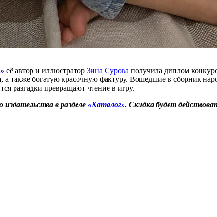
х
»
её автор и иллюстратор
Зина Сурова
получила диплом конкурс
а, а также богатую красочную фактуру. Вошедшие в сборник на
тся разгадки превращают чтение в игру.
о издательства в разделе
«
Каталог
»
. Скидка будет действоват