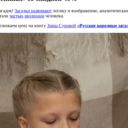
агадок!
Загадки развивают
логику и воображение, аналитические
стали
частью эволюции
человека.
 снижаем цену на книгу
Зины Суровой
«
Русские народные зага