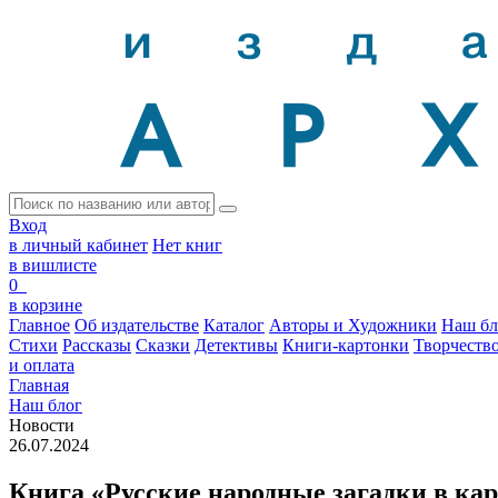
Вход
в личный кабинет
Нет книг
в вишлисте
0
в корзине
Главное
Об издательстве
Каталог
Авторы и Художники
Наш бл
Стихи
Рассказы
Сказки
Детективы
Книги-картонки
Творчеств
и оплата
Главная
Наш блог
Новости
26.07.2024
Книга «Русские народные загадки в кар