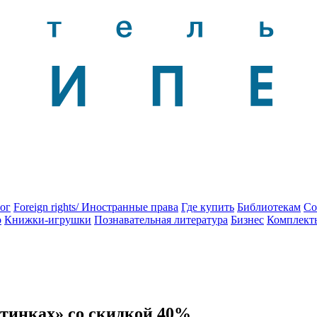
ог
Foreign rights/ Иностранные права
Где купить
Библиотекам
Со
о
Книжки-игрушки
Познавательная литература
Бизнес
Комплект
тинках»‎ со скидкой 40%