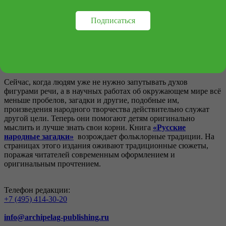
кону стоит жизнь героя или его судьба. Люди всегда по
достоинству ценили умение находить ответы на самые
сложные вопросы. Поэтому часто использовали загадки в
Подписаться
повседневной жизни в качестве мерила мудрости и смекалки.
Юноши, помимо состязаний на физическую силу, проходя
обряд инициации, показывали и силу своего ума. Они
состязались в том, кто первым быстро и правильно сможет
отгадать загадки предков.
Сейчас, когда людям уже не нужно запутывать духов
фигурами речи, а в научных работах об окружающем мире всё
меньше пробелов, загадки и другие, подобные им,
произведения народного творчества действительно служат
другой цели. Теперь они помогают детям оригинально
мыслить и лучше знать свои корни. Книга
«Русские
народные загадки»
возрождает фольклорные традиции. На
страницах этого издания оживают традиционные сюжеты,
поражая читателей современным оформлением и
оригинальным прочтением.
Телефон редакции:
+7 (495) 414-30-20
info@archipelag-publishing.ru