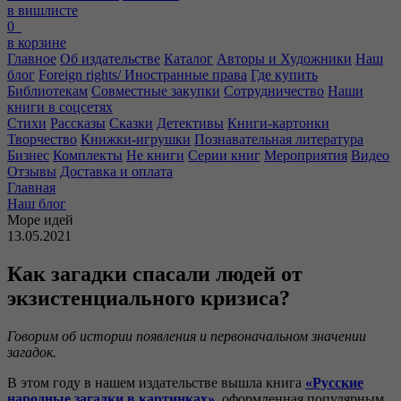
в вишлисте
0
в корзине
Главное
Об издательстве
Каталог
Авторы и Художники
Наш
блог
Foreign rights/ Иностранные права
Где купить
Библиотекам
Совместные закупки
Сотрудничество
Наши
книги в соцсетях
Стихи
Рассказы
Сказки
Детективы
Книги-картонки
Творчество
Книжки-игрушки
Познавательная литература
Бизнес
Комплекты
Не книги
Серии книг
Мероприятия
Видео
Отзывы
Доставка и оплата
Главная
Наш блог
Море идей
13.05.2021
Как загадки спасали людей от
экзистенциального кризиса?
Говорим об истории появления и первоначальном значении
загадок.
В этом году в нашем издательстве вышла книга
«Русские
народные загадки в картинках»
, оформленная популярным