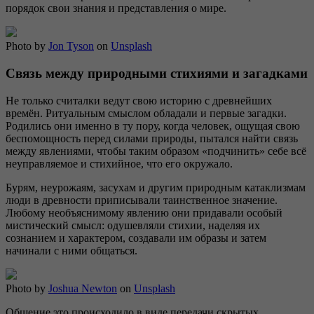
порядок свои знания и представления о мире.
Photo by
Jon Tyson
on
Unsplash
Связь между природными стихиями и загадками
Не только считалки ведут свою историю с древнейших
времён. Ритуальным смыслом обладали и первые загадки.
Родились они именно в ту пору, когда человек, ощущая свою
беспомощность перед силами природы, пытался найти связь
между явлениями, чтобы таким образом «подчинить» себе всё
неуправляемое и стихийное, что его окружало.
Бурям, неурожаям, засухам и другим природным катаклизмам
люди в древности приписывали таинственное значение.
Любому необъяснимому явлению они придавали особый
мистический смысл: одушевляли стихии, наделяя их
сознанием и характером, создавали им образы и затем
начинали с ними общаться.
Photo by
Joshua Newton
on
Unsplash
Общение это происходило в виде передачи скрытых