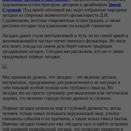
художником-иллюстратором, автором и дизайнером
Зиной
Суровой
. Под яркой обложкой вас ждут избранные народные
загадки из сборника знаменитого фольклориста Д.Н.
Садовникова, весёлые современные иллюстрации, а также
рисунки-отгадки под клапанами на каждой страничке.
Загадки давно стали неотъемлемой и чуть ли не самой яркой и
запоминающейся частью отечественного фольклора. Но мало
кто знает, откуда на самом деле берёт начало традиция
загадывания загадок. Сегодня мы расскажем, кто же и зачем
придумывал первые загадки.
Мы привыкли думать, что загадки – это явление детское,
несерьёзное, придуманное для развлечения и не несущее в
себе никакой особой пользы или глубокого смысла. Но
загадка это не просто тренажёр для мышления или логическая
задачка, это явление гораздо более древнее и сложное.
Первые загадки возникли ещё в глубокой древности, когда
человек только начал познавать окружающий мир, учился
связывать события и их причины, а также искал смысл бытия.
Именно загадки помогали ему обуздать хаос и найти островок
той наивной первобытной логики, что позволял привести в