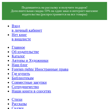
Подпишитесь на рассылку и получите подарок!
Дополнительная скидка 10% на один заказ в интернет-магазине
издательства (распространяется на все товары)
Вход
в личный кабинет
Нет книг
в вишлисте
Главное
Об издательстве
Каталог
Авторы и Художники
Наш блог
Foreign rights/ Иностранные права
Где купить
Библиотекам
Совместные закупки
Сотрудничество
Наши книги в соцсетях
Стихи
Рассказы
Сказки