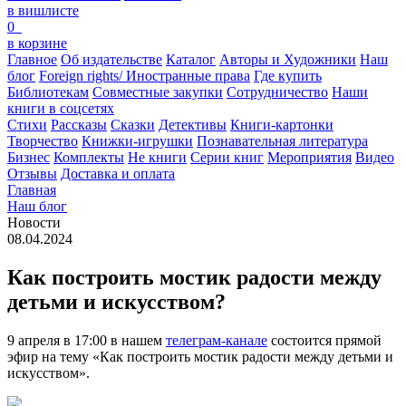
в вишлисте
0
в корзине
Главное
Об издательстве
Каталог
Авторы и Художники
Наш
блог
Foreign rights/ Иностранные права
Где купить
Библиотекам
Совместные закупки
Сотрудничество
Наши
книги в соцсетях
Стихи
Рассказы
Сказки
Детективы
Книги-картонки
Творчество
Книжки-игрушки
Познавательная литература
Бизнес
Комплекты
Не книги
Серии книг
Мероприятия
Видео
Отзывы
Доставка и оплата
Главная
Наш блог
Новости
08.04.2024
Как построить мостик радости между
детьми и искусством?
9 апреля в 17:00 в нашем
телеграм-канале
состоится прямой
эфир на тему «Как построить мостик радости между детьми и
искусством».