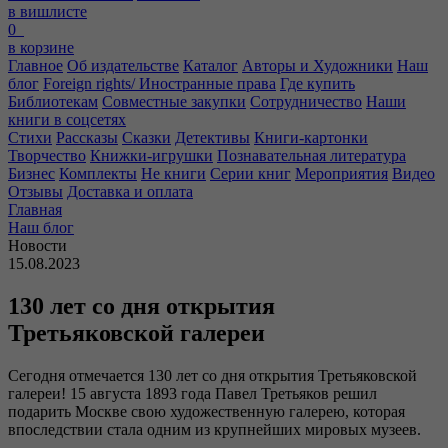
в вишлисте
0
в корзине
Главное
Об издательстве
Каталог
Авторы и Художники
Наш
блог
Foreign rights/ Иностранные права
Где купить
Библиотекам
Совместные закупки
Сотрудничество
Наши
книги в соцсетях
Стихи
Рассказы
Сказки
Детективы
Книги-картонки
Творчество
Книжки-игрушки
Познавательная литература
Бизнес
Комплекты
Не книги
Серии книг
Мероприятия
Видео
Отзывы
Доставка и оплата
Главная
Наш блог
Новости
15.08.2023
130 лет со дня открытия
Третьяковской галереи
Сегодня отмечается 130 лет со дня открытия Третьяковской
галереи! 15 августа 1893 года Павел Третьяков решил
подарить Москве свою художественную галерею, которая
впоследствии стала одним из крупнейших мировых музеев.