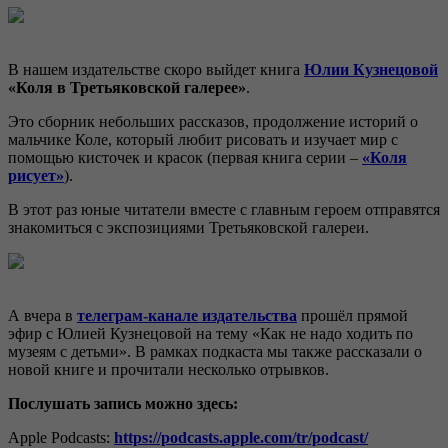
В нашем издательстве скоро выйдет книга
Юлии Кузнецовой
«Коля в Третьяковской галерее»
.
Это сборник небольших рассказов, продолжение историй о
мальчике Коле, который любит рисовать и изучает мир с
помощью кисточек и красок (первая книга серии –
«Коля
рисует»
).
В этот раз юные читатели вместе с главным героем отправятся
знакомиться с экспозициями Третьяковской галереи.
А вчера в
т
е
леграм-канале издательства
прошёл прямой
эфир с Юлией Кузнецовой на тему «Как не надо ходить по
музеям с детьми». В рамках подкаста мы также рассказали о
новой книге и прочитали несколько отрывков.
Послушать запись можно здесь:
Apple Podcasts:
https://podcasts.apple.com/tr/podcast/