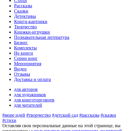
Стихи
Рассказы
Сказки
Детективы
Книги-картонки
Творчество
Книжки-игрушки
Познавательная литература
Бизнес
Комплекты
Не книги
Серии книг
Мероприятия
Видео
Отзывы
Доставка и оплата
для авторов
для художников
для книготорговцев
для читателей
#море идей
#творчество
#детский сад
#рассказы
#сказки
#стихи
Оставляя свои персональные данные на этой странице, вы
соглашаетесь:
c пользовательским соглашением
,
политикой