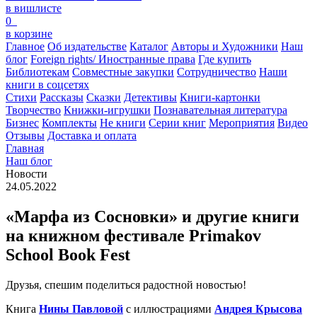
в вишлисте
0
в корзине
Главное
Об издательстве
Каталог
Авторы и Художники
Наш
блог
Foreign rights/ Иностранные права
Где купить
Библиотекам
Совместные закупки
Сотрудничество
Наши
книги в соцсетях
Стихи
Рассказы
Сказки
Детективы
Книги-картонки
Творчество
Книжки-игрушки
Познавательная литература
Бизнес
Комплекты
Не книги
Серии книг
Мероприятия
Видео
Отзывы
Доставка и оплата
Главная
Наш блог
Новости
24.05.2022
«Марфа из Сосновки» и другие книги
на книжном фестивале Primakov
School Book Fest
Друзья, спешим поделиться радостной новостью!
Книга
Нины Павловой
с иллюстрациями
Андрея Крысова