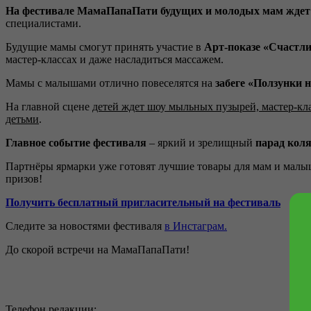
На фестивале МамаПапаПати будущих и молодых мам ждет
специалистами.
Будущие мамы смогут принять участие в
Арт-показе «Счастл
мастер-классах и даже насладиться массажем.
Мамы с малышами отлично повеселятся на
забеге «Ползунки 
На главной сцене
детей ждет шоу мыльных пузырей, мастер-класс
детьми
.
Главное событие фестиваля
– яркий и зрелищный
парад кол
Партнёры ярмарки уже готовят лучшие товары для мам и малы
призов!
Получить бесплатный пригласительный на фестиваль
Следите за новостями фестиваля
в Инстаграм.
До скорой встречи на МамаПапаПати!
Телефон редакции: