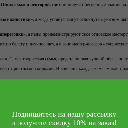
 Школа мам и лекторий
, где они получат бесценные знания на
ивые животики»
, а когда устанут, могут отдохнуть в уютном ша
наперегонки»
, а папы продемонстрируют свое отцовское мастерс
 по балету и научное шоу, а в зоне мастер-классов - творческие
ясок
. Самая творческая семья, представившая лучший образ, пол
шей с приятными скидками. И конечно, каждая мама сможет про
Подпишитесь на нашу рассылку
и получите скидку 10% на заказ!