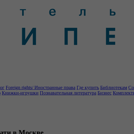
ог
Foreign rights/ Иностранные права
Где купить
Библиотекам
Со
о
Книжки-игрушки
Познавательная литература
Бизнес
Комплект
ати в Москве