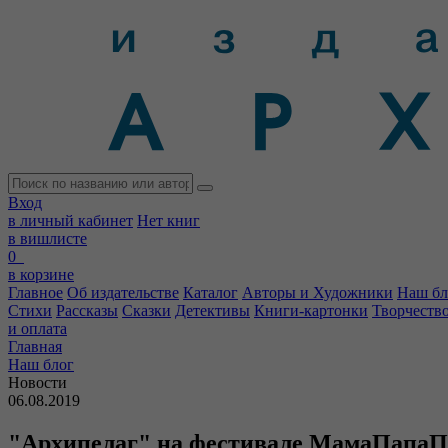
Вход
в личный кабинет
Нет книг
в вишлисте
0
в корзине
Главное
Об издательстве
Каталог
Авторы и Художники
Наш бл
Стихи
Рассказы
Сказки
Детективы
Книги-картонки
Творчеств
и оплата
Главная
Наш блог
Новости
06.08.2019
"Архипелаг" на фестивале МамаПапаП