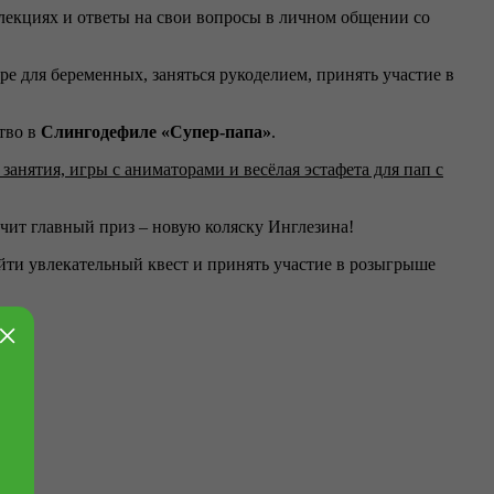
 лекциях и ответы на свои вопросы в личном общении со
тре для беременных, заняться рукоделием, принять участие в
тво в
Слингодефиле «Супер-папа»
.
 занятия, игры с аниматорами и весёлая эстафета для пап с
учит главный приз – новую коляску Инглезина!
йти увлекательный квест и принять участие в розыгрыше
×