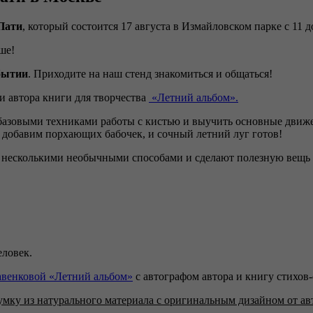
Пати
, который состоится 17 августа в Измайловском парке с 11 д
ше!
бытии
. Приходите на наш стенд знакомиться и общаться!
и автора книги для творчества
«Летний альбом».
базовыми техниками работы с кистью и выучить основные движе
 добавим порхающих бабочек, и сочный летний луг готов!
т несколькими необычными способами и сделают полезную вещь -
еловек.
венковой «Летний альбом»
с автографом автора и книгу стихов
умку из натурального материала с оригинальным дизайном от ав