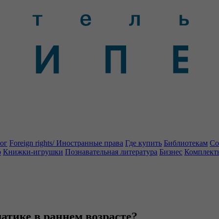
ог
Foreign rights/ Иностранные права
Где купить
Библиотекам
Со
о
Книжки-игрушки
Познавательная литература
Бизнес
Комплект
атике в раннем возрасте?