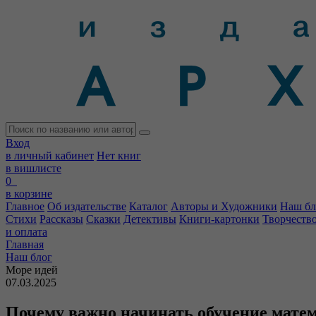
Вход
в личный кабинет
Нет книг
в вишлисте
0
в корзине
Главное
Об издательстве
Каталог
Авторы и Художники
Наш бл
Стихи
Рассказы
Сказки
Детективы
Книги-картонки
Творчеств
и оплата
Главная
Наш блог
Море идей
07.03.2025
Почему важно начинать обучение матем