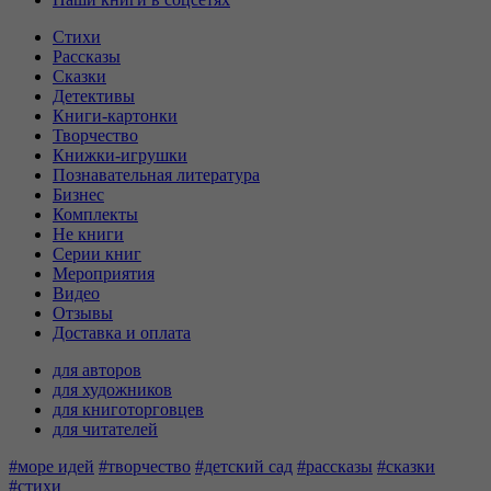
Стихи
Рассказы
Сказки
Детективы
Книги-картонки
Творчество
Книжки-игрушки
Познавательная литература
Бизнес
Комплекты
Не книги
Серии книг
Мероприятия
Видео
Отзывы
Доставка и оплата
для авторов
для художников
для книготорговцев
для читателей
#море идей
#творчество
#детский сад
#рассказы
#сказки
#стихи