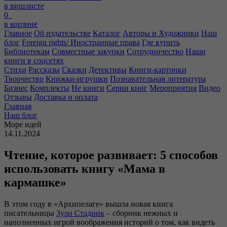
в вишлисте
0
в корзине
Главное
Об издательстве
Каталог
Авторы и Художники
Наш
блог
Foreign rights/ Иностранные права
Где купить
Библиотекам
Совместные закупки
Сотрудничество
Наши
книги в соцсетях
Стихи
Рассказы
Сказки
Детективы
Книги-картонки
Творчество
Книжки-игрушки
Познавательная литература
Бизнес
Комплекты
Не книги
Серии книг
Мероприятия
Видео
Отзывы
Доставка и оплата
Главная
Наш блог
Море идей
14.11.2024
Чтение, которое развивает: 5 способов
использовать книгу «Мама в
кармашке»
В этом году в «Архипелаге» вышла новая книга
писательницы
Зули Стадник
– сборник нежных и
наполненных игрой воображения историй о том, как видеть