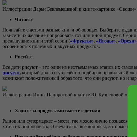
Иллюстрации Дарьи Беклемешевой к книге-картонке «Овощи»
Читайте
Почитайте с детьми разные книги об овощах. Выберите издани
зависеть их желание попробовать тот или иной продукт. Сери
предыдущие книги этой серии (
«Фрукты»
,
«Ягоды»
,
«Орехи»
особенностях полезных и вкусных продуктов.
Рисуйте
Все дети рисуют – это один из неотъемлемых этапов их самовы
рисует»
,
который долго и увлечённо подбирал правильный «каба
возникнет положительный образ того, что они рисуют, но и зар
Иллюстрации Инны Папоротной к книге Ю. Кузнецовой «Коля
Ходите за продуктами вместе с детьми
Рынок или супермаркет – места, где можно лично познакомитьс
хотел их попробовать. Отвечайте на все вопросы, которые воз
Предлагайте ребёнку добавлять овощи в привычные 