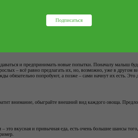
имать на тарелке совсем немного места. Можно подавать овощи 
том психологи советуют не скрывать овощи и не прятать их в еде
Подписаться
 и осознавать, что едят.
 сдаваться и предпринимать новые попытки. Поначалу малыш буд
зрослых – всё равно предлагать их, но, возможно, уже в другом
ы обязательно попробуют, а позже – сами начнут их есть. Это д
братит внимание, обыграйте внешний вид каждого овоща. Предл
– это вкусная и привычная еда, есть очень большие шансы того,
пример.