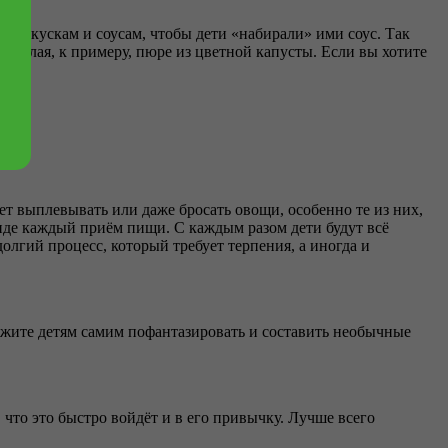
к закускам и соусам, чтобы дети «набирали» ими соус. Так
, делая, к примеру, пюре из цветной капусты. Если вы хотите
ет выплевывать или даже бросать овощи, особенно те из них,
 виде каждый приём пищи. С каждым разом дети будут всё
олгий процесс, который требует терпения, а иногда и
ожите детям самим пофантазировать и составить необычные
 что это быстро войдёт и в его привычку. Лучше всего