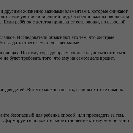
и и другими жизненно важными элементами, которые снижают
чшают самочувствие и внешний вид. Особенно важны овощи для
е. Если ребёнок с детства привыкнет есть овощи, во взрослой
сладкое. Исследователи объясняют это тем, что быстрые
т заедать стресс чем-то «сладеньким».
в овощах. Поэтому гораздо прагматичнее научиться питаться
е будет требовать того, что ему на самом деле вредит.
е для детей. Вот что можно сделать, если вы хотите помочь
айте безопасный для ребёнка способ) или проследить за тем,
о сформируется положительное отношение к тому, чем он занят