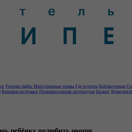
ог
Foreign rights/ Иностранные права
Где купить
Библиотекам
Со
о
Книжки-игрушки
Познавательная литература
Бизнес
Комплект
очь ребёнку полюбить овощи