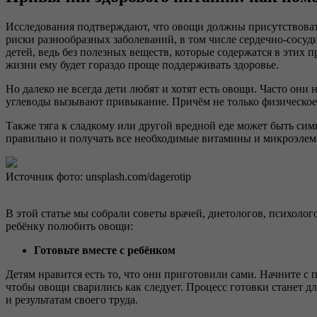
Исследования подтверждают, что овощи должны присутствова
риски разнообразных заболеваний, в том числе сердечно-сосу
детей, ведь без полезных веществ, которые содержатся в этих 
жизни ему будет гораздо проще поддерживать здоровье.
Но далеко не всегда дети любят и хотят есть овощи. Часто они
углеводы вызывают привыкание. Причём не только физическое, 
Также тяга к сладкому или другой вредной еде может быть сим
правильно и получать все необходимые витамины и микроэлемент
Источник фото: unsplash.com/dagerotip
В этой статье мы собрали советы врачей, диетологов, психолог
ребёнку полюбить овощи:
Готовьте вместе с ребёнком
Детям нравится есть то, что они приготовили сами. Начните с 
чтобы овощи сварились как следует. Процесс готовки станет д
и результатам своего труда.