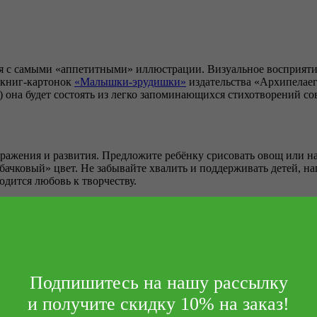
я с самыми «аппетитными» иллюстрации. Визуальное восприятие
я книг-картонок
«Малышки-эрудишки»
издательства «Архипелаег
) она будет состоять из легко запоминающихся стихотворений с
ражения и развития. Предложите ребёнку срисовать овощ или на
чковый» цвет. Не забывайте хвалить и поддерживать детей, напо
одится любовь к творчеству.
 рисует»
Подпишитесь на нашу рассылку
я с овощами. Вместе рассматривайте содержимое прилавков, инте
никнут, и предложите детям самим выбрать и купить овощи, кото
и получите скидку 10% на заказ!
блюда