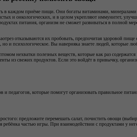
ть в каждом приёме пищи. Они богаты витаминами, минералам
дистых и онкологических, и в целом укрепляют иммунитет, улу
продуктах питания, организм не сможет развиваться в полной мер
 наотрез отказываются их пробовать, предпочитая здоровой пище 
но и психологическое. Вы наверняка знаете людей, которые любя
птомом нехватки полезных веществ, которые как раз содержатся 
ы из свежих продуктов. Если это войдёт в привычку, организм н
ов и педагогов, которые помогут организовать правильное питани
простого: предложите перемешать салат, почистить овощи (выбир
ля ребёнка частью игры. При взаимодействии с продуктами у нег