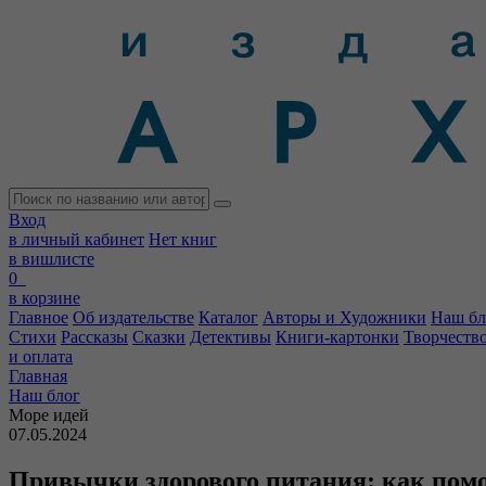
Вход
в личный кабинет
Нет книг
в вишлисте
0
в корзине
Главное
Об издательстве
Каталог
Авторы и Художники
Наш бл
Стихи
Рассказы
Сказки
Детективы
Книги-картонки
Творчеств
и оплата
Главная
Наш блог
Море идей
07.05.2024
Привычки здорового питания: как пом