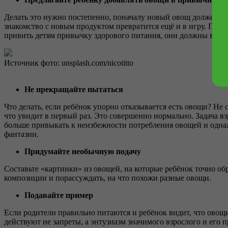
Делать это нужно постепенно, поначалу новый овощ должен зан
знакомство с новым продуктом превратится ещё и в игру. При э
привить детям привычку здорового питания, они должны видеть
Источник фото: unsplash.com/nicotitto
Не прекращайте пытаться
Что делать, если ребёнок упорно отказывается есть овощи? Не
что увидит в первый раз. Это совершенно нормально. Задача в
больше привыкать к неизбежности потребления овощей и однажд
фантазии.
Придумайте необычную подачу
Составьте «картинки» из овощей, на которые ребёнок точно о
композиции и порассуждать, на что похожи разные овощи.
Подавайте пример
Если родители правильно питаются и ребёнок видит, что овощи 
действуют не запреты, а энтузиазм значимого взрослого и его 