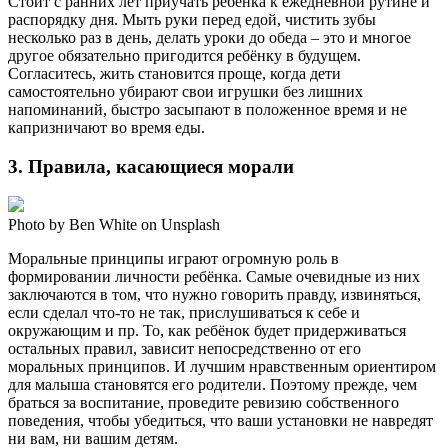
Стоит с ранних лет приучать ребёнка к ежедневной рутине и
распорядку дня. Мыть руки перед едой, чистить зубы
несколько раз в день, делать уроки до обеда – это и многое
другое обязательно пригодится ребёнку в будущем.
Согласитесь, жить становится проще, когда дети
самостоятельно убирают свои игрушки без лишних
напоминаний, быстро засыпают в положенное время и не
капризничают во время еды.
3. Правила, касающиеся морали
Photo by Ben White on Unsplash
Моральные принципы играют огромную роль в
формировании личности ребёнка. Самые очевидные из них
заключаются в том, что нужно говорить правду, извиняться,
если сделал что-то не так, прислушиваться к себе и
окружающим и пр. То, как ребёнок будет придерживаться
остальных правил, зависит непосредственно от его
моральных принципов. И лучшим нравственным ориентиром
для малыша становятся его родители. Поэтому прежде, чем
браться за воспитание, проведите ревизию собственного
поведения, чтобы убедиться, что ваши установки не навредят
ни вам, ни вашим детям.