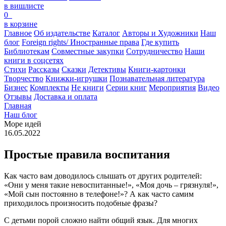
в вишлисте
0
в корзине
Главное
Об издательстве
Каталог
Авторы и Художники
Наш
блог
Foreign rights/ Иностранные права
Где купить
Библиотекам
Совместные закупки
Сотрудничество
Наши
книги в соцсетях
Стихи
Рассказы
Сказки
Детективы
Книги-картонки
Творчество
Книжки-игрушки
Познавательная литература
Бизнес
Комплекты
Не книги
Серии книг
Мероприятия
Видео
Отзывы
Доставка и оплата
Главная
Наш блог
Море идей
16.05.2022
Простые правила воспитания
Как часто вам доводилось слышать от других родителей:
«Они у меня такие невоспитанные!», «Моя дочь – грязнуля!»,
«Мой сын постоянно в телефоне!»? А как часто самим
приходилось произносить подобные фразы?
С детьми порой сложно найти общий язык. Для многих