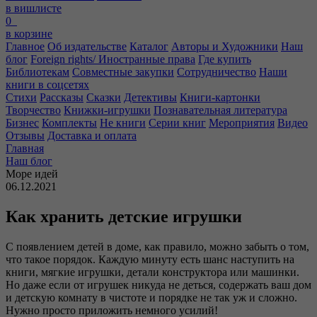
в вишлисте
0
в корзине
Главное
Об издательстве
Каталог
Авторы и Художники
Наш
блог
Foreign rights/ Иностранные права
Где купить
Библиотекам
Совместные закупки
Сотрудничество
Наши
книги в соцсетях
Стихи
Рассказы
Сказки
Детективы
Книги-картонки
Творчество
Книжки-игрушки
Познавательная литература
Бизнес
Комплекты
Не книги
Серии книг
Мероприятия
Видео
Отзывы
Доставка и оплата
Главная
Наш блог
Море идей
06.12.2021
Как хранить детские игрушки
С появлением детей в доме, как правило, можно забыть о том,
что такое порядок. Каждую минуту есть шанс наступить на
книги, мягкие игрушки, детали конструктора или машинки.
Но даже если от игрушек никуда не деться, содержать ваш дом
и детскую комнату в чистоте и порядке не так уж и сложно.
Нужно просто приложить немного усилий!