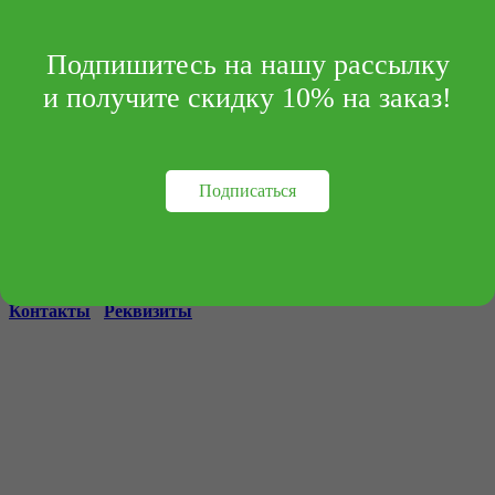
комнаты
Подпишитесь на нашу рассылку
Фото автора Curtis Adams: Pexels
и получите скидку 10% на заказ!
Предоставьте вашим детям отдельное пространство для игр.
Так беспорядок будет концентрироваться в одном месте, что
значительно облегчит процесс уборки.
Подписаться
Телефон редакции:
+7 (495) 414-30-20
info@archipelag-publishing.ru
Контакты
Реквизиты