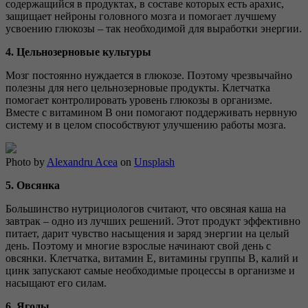
содержащийся в продуктах, в составе которых есть арахис,
защищает нейроны головного мозга и помогает лучшему
усвоению глюкозы – так необходимой для выработки энергии.
4. Цельнозерновые культуры
Мозг постоянно нуждается в глюкозе. Поэтому чрезвычайно
полезны для него цельнозерновые продукты. Клетчатка
помогает контролировать уровень глюкозы в организме.
Вместе с витамином В они помогают поддерживать нервную
систему и в целом способствуют улучшению работы мозга.
Photo by
Alexandru Acea
on
Unsplash
5. Овсянка
Большинство нутрициологов считают, что овсяная каша на
завтрак – одно из лучших решений. Этот продукт эффективно
питает, дарит чувство насыщения и заряд энергии на целый
день. Поэтому и многие взрослые начинают свой день с
овсянки. Клетчатка, витамин Е, витамины группы В, калий и
цинк запускают самые необходимые процессы в организме и
насыщают его силам.
6. Ягоды