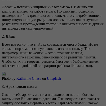
Лосось – источник жирных кислот омега-3. Именно эти
кислоты влияют на работу мозга. По данным последних
исследований нутрициологов, люди, часто употребляющие в
пищу такую жирную рыбу, как лосось, показывают лучшие
результаты в прохождении тестов на внимательность и других
интеллектуальных упражнений.
2. Яйца
Всем известно, что в яйцах содержится много белка. Но не
только спортсмены могут извлечь из этого пользу. Так,
например, яичные желтки – это источник холина,
питательного вещества, отвечающего за развитие памяти.
Чтобы стихи и теоремы учились быстрее и безболезненнее,
обязательно добавляйте в рацион ребёнка блюда из яиц.
Photo by
Katherine Chase
on
Unsplash
3. Арахисовая паста
Сам по себе арахис, а с ним и арахисовая паста – богаты
витамином Е и антиоксидантами. Эти вещества отвечают за
защиту оболочек нервных клеток. При этом тиамин, также