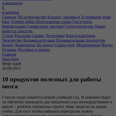
в вишлисте
0
в корзине
Главное
Об издательстве
Каталог
Авторы и Художники
Наш
блог
Foreign rights/ Иностранные права
Где купить
Библиотекам
Совместные закупки
Сотрудничество
Наши
книги в соцсетях
Стихи
Рассказы
Сказки
Детективы
Книги-картонки
Творчество
Книжки-игрушки
Познавательная литература
Бизнес
Комплекты
Не книги
Серии книг
Мероприятия
Видео
Отзывы
Доставка и оплата
Главная
Наш блог
Море идей
26.08.2021
10 продуктов полезных для работы
мозга
Совсем скоро начнётся новый учебный год. И неважно будет
ли обучение проходить дистанционно или непосредственно в
школе – ребёнок неизменно тратит уйму энергии во время
учёбы. Для того чтобы избежать перегрузок нужно
периодически пополнять энергетические запасы. Начать