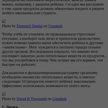
можно, например, с рациона ребёнка. Сегодня мы расскажем
о том, какие продукты должны обязательно входить в рацион
любого школьника или студента.
Photo by
Element5 Digital
on
Unsplash
Чтобы учёба не утомляла, не провоцировала стрессовые
ситуации, а наоборот шла легко и приносила удовольствие,
нужно помимо гранита науки обеспечить ребёнка и другими
«лакомствами». Мозг нуждается в питании гораздо сильнее
других органов. Исследования показали, что именно мозг
поглощает львиную долю питательных веществ из продуктов,
что мы употребляем в пищу. Чем лучшее мы его кормим, тем
быстрее он работает.
Для развития и функционирования растущему организму
необходимо множество питательных веществ, и именно
следующие 10 продуктов помогут ребёнку максимально
эффективно использовать возможности своего мозга:
Photo by
David B Townsend
on
Unsplash
1. Лосось