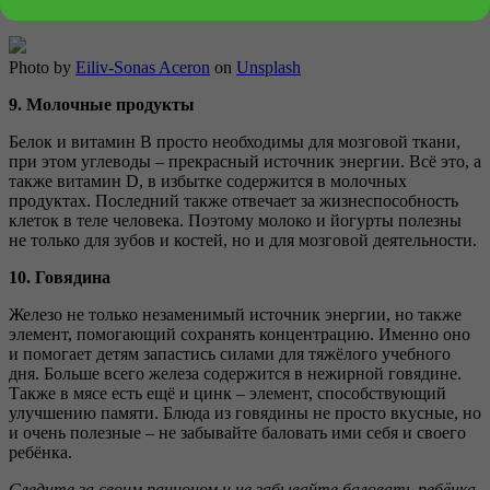
сохраняют клетки мозга и делают их более здоровыми.
Photo by
Eiliv-Sonas Aceron
on
Unsplash
9. Молочные продукты
Белок и витамин В просто необходимы для мозговой ткани,
при этом углеводы – прекрасный источник энергии. Всё это, а
также витамин D, в избытке содержится в молочных
продуктах. Последний также отвечает за жизнеспособность
клеток в теле человека. Поэтому молоко и йогурты полезны
не только для зубов и костей, но и для мозговой деятельности.
10. Говядина
Железо не только незаменимый источник энергии, но также
элемент, помогающий сохранять концентрацию. Именно оно
и помогает детям запастись силами для тяжёлого учебного
дня. Больше всего железа содержится в нежирной говядине.
Также в мясе есть ещё и цинк – элемент, способствующий
улучшению памяти. Блюда из говядины не просто вкусные, но
и очень полезные – не забывайте баловать ими себя и своего
ребёнка.
Следите за своим рационом и не забывайте баловать ребёнка