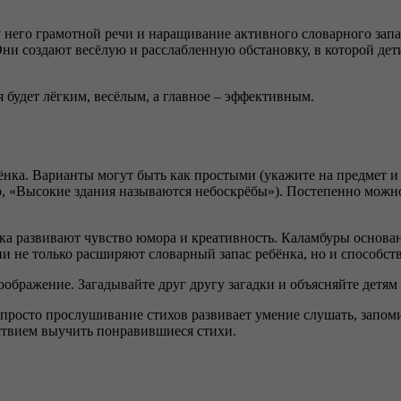
него грамотной речи и наращивание активного словарного запас
и создают весёлую и расслабленную обстановку, в которой дети
 будет лёгким, весёлым, а главное – эффективным.
нка. Варианты могут быть как простыми (укажите на предмет и 
р, «Высокие здания называются небоскрёбы»). Постепенно можно
нка развивают чувство юмора и креативность. Каламбуры основ
ни не только расширяют словарный запас ребёнка, но и способс
оображение. Загадывайте друг другу загадки и объясняйте детям
 просто прослушивание стихов развивает умение слушать, запом
ствием выучить понравившиеся стихи.