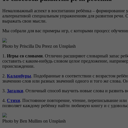
Немаловажный аспект в воспитании ребёнка – формирование у 
альтернативой специальным упражнениям для развития речи. Он
выражать свои мысли.
Мы собрали для вас примеры игр, с которыми процесс обучения
Photo by Priscilla Du Preez on Unsplash
1.
Игры со словами
. Отлично расширяют словарный запас ребё
составить с каким-нибудь словом целое предложение, наприме
происхождении.
2.
Каламбуры
. Подобранные в соответствии с возрастом ребё
значению слов или разных значений одного и того же слова. О
3.
Загадки
. Отличный способ выучить новые слова и развить в
4.
Стихи
. Постоянное повторение, чтение, переписывание или
позволяет каждому ребёнку найти любимую книгу и с удоволь
Photo by Ben Mullins on Unsplash