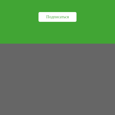
твлекайтесь на посторонние дела, а спокойно сядьте и сделайте
Пройдя по ссылкам, расставленным под ключевыми словами, вы н
Подписаться