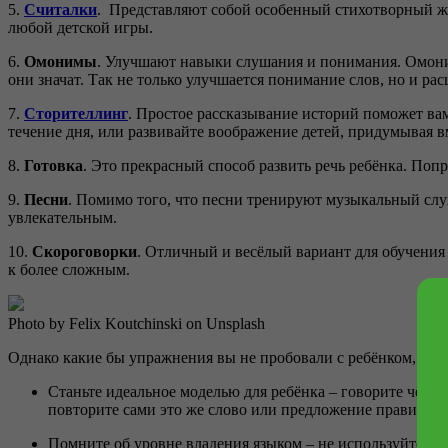
5.
Считалки
. Представляют собой особенный стихотворный жа
любой детской игры.
6.
Омонимы
. Улучшают навыки слушания и понимания. Омоним
они значат. Так не только улучшается понимание слов, но и ра
7.
Сторителлинг
. Простое рассказывание историй поможет ва
течение дня, или развивайте воображение детей, придумывая в
8.
Готовка
. Это прекрасный способ развить речь ребёнка. Попр
9.
Песни
. Помимо того, что песни тренируют музыкальный слух
увлекательным.
10.
Скороговорки
. Отличный и весёлый вариант для обучения
к более сложным.
Photo by Felix Koutchinski on Unsplash
Однако какие бы упражнения вы не пробовали с ребёнком, глав
Станьте идеальное моделью для ребёнка – говорите чётко
повторите сами это же слово или предложение правильно
Помните об уровне владения языком – не используйте сл