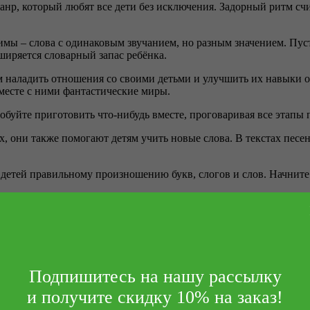
нр, который любят все дети без исключения. Задорный ритм сч
ы – слова с одинаковым звучанием, но разным значением. Пусть
сширяется словарный запас ребёнка.
м наладить отношения со своими детьми и улучшить их навыки об
месте с ними фантастические миры.
обуйте приготовить что-нибудь вместе, проговаривая все этапы 
, они также помогают детям учить новые слова. В текстах песен
 детей правильному произношению букв, слогов и слов. Начните
ное для родителя – самому быть хорошим примером и терпеливо 
 и медленно. Если малыш неправильно произнёс слово или предл
Подпишитесь на нашу рассылку
.
и получите скидку 10% на заказ!
ова или предложения, которые ваш ребёнок ещё не понимает.