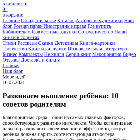
в вишлисте
0
в корзине
Главное
Об издательстве
Каталог
Авторы и Художники
Наш
блог
Foreign rights/ Иностранные права
Где купить
Библиотекам
Совместные закупки
Сотрудничество
Наши
книги в соцсетях
Стихи
Рассказы
Сказки
Детективы
Книги-картонки
Творчество
Книжки-игрушки
Познавательная литература
Бизнес
Комплекты
Не книги
Серии книг
Мероприятия
Видео
Отзывы
Доставка и оплата
Главная
Наш блог
Море идей
16.07.2021
Развиваем мышление ребёнка: 10
советов родителям
Благоприятная среда – один из самых главных факторов,
способствующих развитию интеллекта. Чтобы когнитивные
навыки развивались своевременно и эффективно, вокруг
ребёнка должна царить соответствующая атмосфера.
Ключевыми факторами среды, благотворно влияющей на