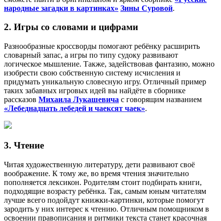
народные загадки в картинках»
Зины Суровой
.
2. Игры со словами и цифрами
Разнообразные кроссворды помогают ребёнку расширить
словарный запас, а игры по типу судоку развивают
логическое мышление. Также, задействовав фантазию, можно
изобрести свою собственную систему исчисления и
придумать уникальную словесную игру. Отличный пример
таких забавных игровых идей вы найдёте в сборнике
рассказов
Михаила Лукашевича
с говорящим названием
«Лебеднадцать лебедей и чаексят чаек»
.
3. Чтение
Читая художественную литературу, дети развивают своё
воображение. К тому же, во время чтения значительно
пополняется лексикон. Родителям стоит подбирать книги,
подходящие возрасту ребёнка. Так, самым юным читателям
лучше всего подойдут книжки-картинки, которые помогут
зародить у них интерес к чтению. Отличным помощником в
освоении правописания и ритмики текста станет красочная