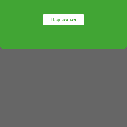
+7 (495) 414-30-20
info@archipelag-publishing.ru
Подписаться
Контакты
Реквизиты