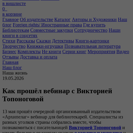
в вишлисте
0
в корзине
Главное
Об издательстве
Каталог
Авторы и Художники
Наш
блог
Foreign rights/ Иностранные права
Где купить
Библиотекам
Совместные закупки
Сотрудничество
Наши
книги в соцсетях
Стихи
Рассказы
Сказки
Детективы
Книги-картонки
Творчество
Книжки-игрушки
Познавательная литература
Бизнес
Комплекты
Не книги
Серии книг
Мероприятия
Видео
Отзывы
Доставка и оплата
Главная
Наш блог
Наша жизнь
19.05.2026
Как прошёл вебинар с Викторией
Топоноговой
13 мая прошёл очередной организованный издательством
«Архипелаг» вебинар для библиотекарей. Специалисты из
разных уголков страны собрались вместе, чтобы
познакомиться с писательницей
Викторией Топоноговой
и
узнать больше о ее книгах: сказках
о курлике и муррлике
и