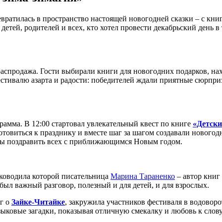
вратилась в пространство настоящей новогодней сказки – с кни
детей, родителей и всех, кто хотел провести декабрьский день 
 распродажа. Гости выбирали книги для новогодних подарков, н
валю азарта и радости: победителей ждали приятные сюрпризы 
рамма. В 12:00 стартовал увлекательный квест по книге
«Детски
овиться к празднику и вместе шаг за шагом создавали новогодн
бы поздравить всех с приближающимся Новым годом.
уководила которой писательница
Марина Тараненко
– автор книг
был важный разговор, полезный и для детей, и для взрослых.
иг о
Зайке-Читайке
, закружила участников фестиваля в водовор
ыковые загадки, показывая отличную смекалку и любовь к слову