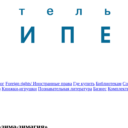
ог
Foreign rights/ Иностранные права
Где купить
Библиотекам
Со
о
Книжки-игрушки
Познавательная литература
Бизнес
Комплект
-зима-зимагия»