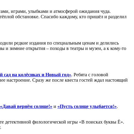
гами, играми, улыбками и атмосферой ожидания чуда.
в тёплой обстановке. Спасибо каждому, кто пришёл и разделил
аходили редкие издания по специальным ценам и делились
и зимние открытия – походы в театры и музеи, а к кому-то
й сад на колёсиках и Новый год»
. Ребята с головой
ее настроение. Сразу же после квеста гостей ждал настоящий
«Давай вернём солнце!»
и
«Пусть солнце улыбается!»
.
оте детективной филологической игры «В поисках буквы Ё».
.