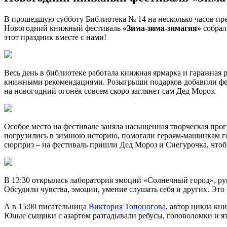
В прошедшую субботу Библиотека № 14 на несколько часов пре
Новогодний книжный фестиваль
«Зима-зима-зимагия»
собрал 
этот праздник вместе с нами!
Весь день в библиотеке работала книжная ярмарка и гаражная
книжными рекомендациями. Розыгрыши подарков добавили фести
на новогодний огонёк совсем скоро заглянет сам Дед Мороз.
Особое место на фестивале заняла насыщенная творческая прог
погрузились в зимнюю историю, помогали героям-машинкам гот
сюрприз – на фестиваль пришли Дед Мороз и Снегурочка, что
В 13:30 открылась лаборатория эмоций «Солнечный город», р
Обсудили чувства, эмоции, умение слушать себя и других. Это 
А в 15:00 писательница
Виктория Топоногова
, автор цикла кн
Юные сыщики с азартом разгадывали ребусы, головоломки и яз