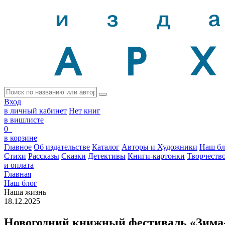
Вход
в личный кабинет
Нет книг
в вишлисте
0
в корзине
Главное
Об издательстве
Каталог
Авторы и Художники
Наш бл
Стихи
Рассказы
Сказки
Детективы
Книги-картонки
Творчеств
и оплата
Главная
Наш блог
Наша жизнь
18.12.2025
Новогодний книжный фестиваль «Зима