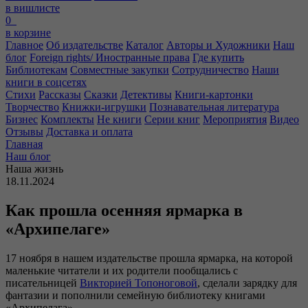
в вишлисте
0
в корзине
Главное
Об издательстве
Каталог
Авторы и Художники
Наш
блог
Foreign rights/ Иностранные права
Где купить
Библиотекам
Совместные закупки
Сотрудничество
Наши
книги в соцсетях
Стихи
Рассказы
Сказки
Детективы
Книги-картонки
Творчество
Книжки-игрушки
Познавательная литература
Бизнес
Комплекты
Не книги
Серии книг
Мероприятия
Видео
Отзывы
Доставка и оплата
Главная
Наш блог
Наша жизнь
18.11.2024
Как прошла осенняя ярмарка в
«Архипелаге»
17 ноября в нашем издательстве прошла ярмарка, на которой
маленькие читатели и их родители пообщались с
писательницей
Викторией Топоноговой
, сделали зарядку для
фантазии и пополнили семейную библиотеку книгами
«Архипелага».