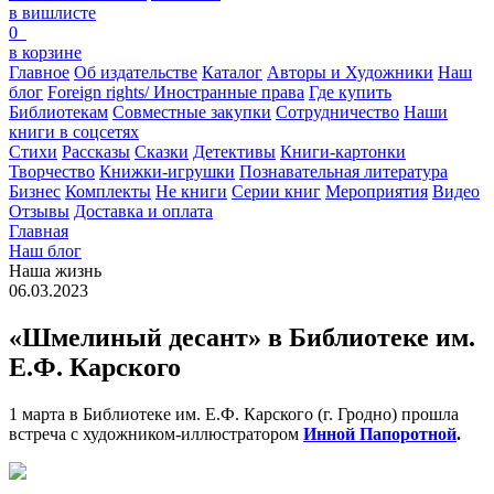
в вишлисте
0
в корзине
Главное
Об издательстве
Каталог
Авторы и Художники
Наш
блог
Foreign rights/ Иностранные права
Где купить
Библиотекам
Совместные закупки
Сотрудничество
Наши
книги в соцсетях
Стихи
Рассказы
Сказки
Детективы
Книги-картонки
Творчество
Книжки-игрушки
Познавательная литература
Бизнес
Комплекты
Не книги
Серии книг
Мероприятия
Видео
Отзывы
Доставка и оплата
Главная
Наш блог
Наша жизнь
06.03.2023
«Шмелиный десант» в Библиотеке им.
Е.Ф. Карского
1 марта в Библиотеке им. Е.Ф. Карского (г. Гродно) прошла
встреча с художником-иллюстратором
Инной Папоротной
.