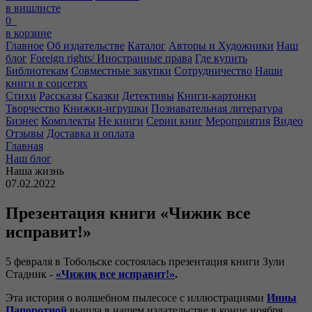
в вишлисте
0
в корзине
Главное
Об издательстве
Каталог
Авторы и Художники
Наш
блог
Foreign rights/ Иностранные права
Где купить
Библиотекам
Совместные закупки
Сотрудничество
Наши
книги в соцсетях
Стихи
Рассказы
Сказки
Детективы
Книги-картонки
Творчество
Книжки-игрушки
Познавательная литература
Бизнес
Комплекты
Не книги
Серии книг
Мероприятия
Видео
Отзывы
Доставка и оплата
Главная
Наш блог
Наша жизнь
07.02.2022
Презентация книги «Чижик все
исправит!»
5 февраля в Тобольске состоялась презентация книги Зули
Стадник -
«Чижик все исправит!»
.
Эта история о волшебном пылесосе с иллюстрациями
Инны
Папоротной
вышла в нашем издательстве в конце ноября.