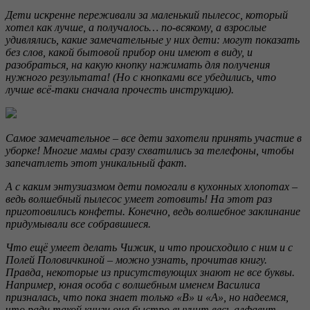
Дети искренне переживали за маленький пылесос, который
хотел как лучше, а получалось… по-всякому, а взрослые
удивлялись, какие замечательные у них дети: могут показать
без слов, какой бытовой прибор они имеют в виду, и
разобраться, на какую кнопку нажимать для получения
нужного результата! (Но с кнопками все убедились, что
лучше всё-таки сначала прочесть инструкцию).
Самое замечательное – все дети захотели принять участие в
уборке! Многие мамы сразу схватились за телефоны, чтобы
запечатлеть этот уникальный факт.
А с каким энтузиазмом дети помогали в кухонных хлопотах –
ведь волшебный пылесос умеет готовить! На этот раз
приготовились конфеты. Конечно, ведь волшебное заклинание
придумывали все собравшиеся.
Что ещё умеет делать Чижик, и что происходило с ним и с
Полей Половичкиной – можно узнать, прочитав книгу.
Правда, некоторые из присутствующих знают не все буквы.
Например, юная особа с волшебным именем Василиса
призналась, что пока знает только «В» и «А», но надеемся,
что ради такой книги она быстро выучит весь алфавит.