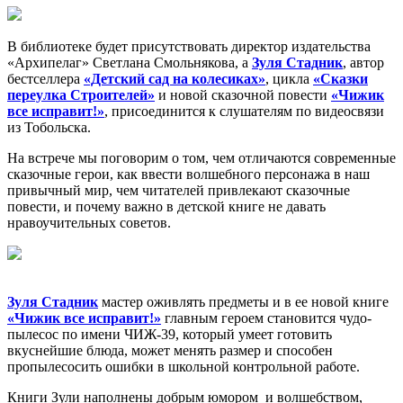
В библиотеке будет присутствовать директор издательства
«Архипелаг» Светлана Смольнякова, а
Зуля Стадник
, автор
бестселлера
«Детский сад на колесиках»
, цикла
«Сказки
переулка Строителей»
и новой сказочной повести
«Чижик
все исправит!»
, присоединится к слушателям по видеосвязи
из Тобольска.
На встрече мы поговорим о том, чем отличаются современные
сказочные герои, как ввести волшебного персонажа в наш
привычный мир, чем читателей привлекают сказочные
повести, и почему важно в детской книге не давать
нравоучительных советов.
Зуля Стадник
мастер оживлять предметы и в ее новой книге
«Чижик все исправит!»
главным героем становится чудо-
пылесос по имени ЧИЖ-39, который умеет готовить
вкуснейшие блюда, может менять размер и способен
пропылесосить ошибки в школьной контрольной работе.
Книги Зули наполнены добрым юмором и волшебством,