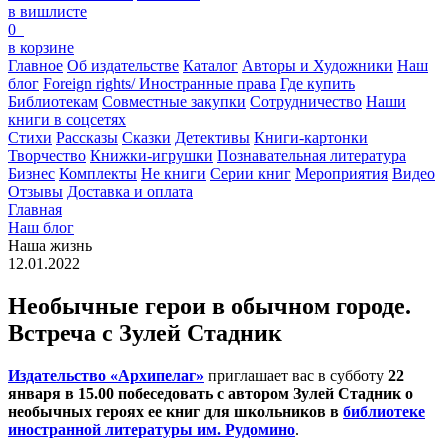
в вишлисте
0
в корзине
Главное
Об издательстве
Каталог
Авторы и Художники
Наш
блог
Foreign rights/ Иностранные права
Где купить
Библиотекам
Совместные закупки
Сотрудничество
Наши
книги в соцсетях
Стихи
Рассказы
Сказки
Детективы
Книги-картонки
Творчество
Книжки-игрушки
Познавательная литература
Бизнес
Комплекты
Не книги
Серии книг
Мероприятия
Видео
Отзывы
Доставка и оплата
Главная
Наш блог
Наша жизнь
12.01.2022
Необычные герои в обычном городе.
Встреча с Зулей Стадник
Издательство «Архипелаг»
приглашает вас в субботу
22
января в 15.00 побеседовать с автором Зулей Стадник о
необычных героях ее книг для школьников в
библиотеке
иностранной литературы им. Рудомино
.