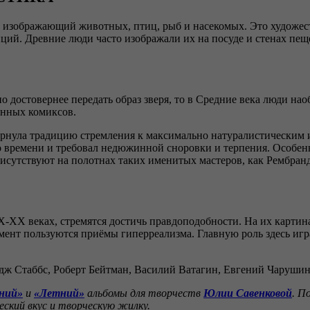
изображающий животных, птиц, рыб и насекомых. Это художест
й. Древние люди часто изображали их на посуде и стенах пещер
 достовернее передать образ зверя, то в Средние века люди на
енных комиксов.
ернула традицию стремления к максимально натуралистическим 
 времени и требовал недюжинной сноровки и терпения. Особенно
исутствуют на полотнах таких именитых мастеров, как Рембранд
XX веках, стремятся достичь правдоподобности. На их картинах
мент пользуются приёмы гиперреализма. Главную роль здесь игр
ж Стаббс, Роберт Бейтман, Василий Ватагин, Евгений Чарушин,
ний»
и
«Летний»
альбомы для творчеств
Юлии Савенковой
. П
ский вкус и творческую жилку.