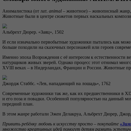
Анималистика (от лат.
animal
– животное) – живописный жанр, 
Животные были в центре сюжетов первых наскальных композици
Альбрехт Дюрер. «Заяц», 1502
И если изначально первобытные художники пытались как можно
больше походили на сказочных персонажей или героев соврем
Именно эпоха Возрождения с её интересом к естественности в
натурщиков живых зверей. Однако процесс этот отнимал много
XVIII веках – в Нидерландах, Франции и России. Животные пр
Джордж Стаббс. «Лев, нападающий на лошадь», 1762
Современные художники так же, как их предшественники в XIX-
и его поза и повадки. Особенной популярностью на данный мо
передний план.
В этом жанре работали Эжен Делакруа, Альбрехт Дюрер, Джорд
Привить ребёнку любовь к искусству просто – покупайте
«Зим
множество креативных идей помогут детям развить эстетиче