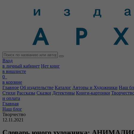
Вход
в личный кабинет
Нет книг
в вишлисте
0
в корзине
Главное
Об издательстве
Каталог
Авторы и Художники
Наш бл
Стихи
Рассказы
Сказки
Детективы
Книги-картонки
Творчеств
и оплата
Главная
Наш блог
Творчество
12.11.2021
Словарь юного художника: АНИМАЛ