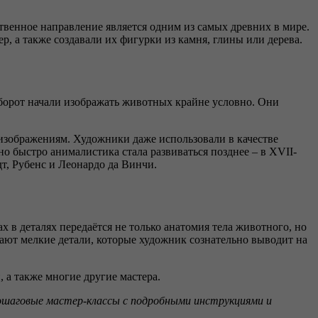
венное направление является одним из самых древних в мире.
, а также создавали их фигурки из камня, глины или дерева.
оборот начали изображать животных крайне условно. Они
изображениям. Художники даже использовали в качестве
 быстро анималистика стала развиваться позднее – в XVII-
т, Рубенс и Леонардо да Винчи.
 в деталях передаётся не только анатомия тела животного, но
ают мелкие детали, которые художник сознательно выводит на
 а также многие другие мастера.
ошаговые мастер-классы с подробными инструкциями и