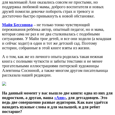
для маленькой Ани оказались совсем не простыми, но
поддержка любимой мамы, доброго воспитателя и новых
друзей помогли девочке побороть страх и тревогу и
достаточно быстро привыкнуть к новой обстановке.
Майя Бессонова
– не только тонко чувствующий
переживания ребёнка автор, опытный педагог, но и мама,
которая сама не раз и не два сталкивалась с подобными
ситуациями. У Майи трое детей, и все они ходили (а младшая
и сейчас ходит) в один и тот же детский сад. Поэтому
истории, собранные в этой книге взяты из жизни.
А о том, как же из личного опыта родилась такая нежная
книга с полными чуткости и заботы текстами и не менее
трогательными иллюстрациями питерской художницы
Алевтины Сосниной, а также многом другом писательница
рассказала нашей редакции.
На данный момент у вас вышло две книги: одна из них для
подростков, а другая, наша
«Аня»
, для детсадовцев. Это
ведь две совершенно разные аудитории. Как вам удаётся
находить нужные слова и для малышей, и для ребят
постарше?