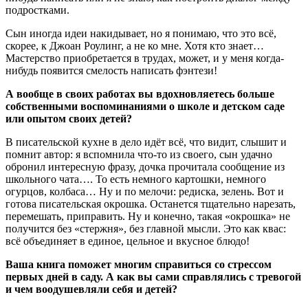
подростками.
Сын иногда идеи накидывает, но я понимаю, что это всё,
скорее, к Джоан Роулинг, а не ко мне. Хотя кто знает…
Мастерство приобретается в трудах, может, и у меня когда-
нибудь появится смелость написать фэнтези!
А вообще в своих работах вы вдохновляетесь больше
собственными воспоминаниями о школе и детском саде
или опытом своих детей?
В писательской кухне в дело идёт всё, что видит, слышит и
помнит автор: я вспомнила что-то из своего, сын удачно
обронил интересную фразу, дочка прочитала сообщение из
школьного чата…. То есть немного картошки, немного
огурцов, колбаса… Ну и по мелочи: редиска, зелень. Вот и
готова писательская окрошка. Останется тщательно нарезать,
перемешать, приправить. Ну и конечно, такая «окрошка» не
получится без «стержня», без главной мысли. Это как квас:
всё объединяет в единое, цельное и вкусное блюдо!
Ваша книга поможет многим справиться со стрессом
первых дней в саду. А как вы сами справлялись с тревогой
и чем воодушевляли себя и детей?