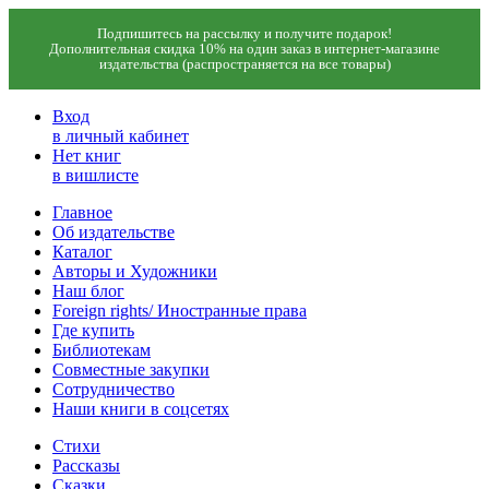
Подпишитесь на рассылку и получите подарок!
Дополнительная скидка 10% на один заказ в интернет-магазине
издательства (распространяется на все товары)
Вход
в личный кабинет
Нет книг
в вишлисте
Главное
Об издательстве
Каталог
Авторы и Художники
Наш блог
Foreign rights/ Иностранные права
Где купить
Библиотекам
Совместные закупки
Сотрудничество
Наши книги в соцсетях
Стихи
Рассказы
Сказки