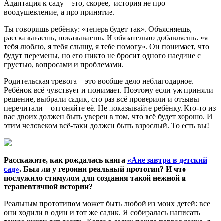
Адаптация к саду – это, скорее, история не про
воодушевление, а про принятие.
Ты говоришь ребёнку: «теперь будет так». Объясняешь,
рассказываешь, показываешь. И обязательно добавляешь: «я
тебя люблю, я тебя слышу, я тебе помогу». Он понимает, что
будут перемены, но его никто не бросит одного наедине с
грустью, вопросами и проблемами.
Родительская тревога – это вообще дело неблагодарное.
Ребёнок всё чувствует и понимает. Поэтому если уж приняли
решение, выбрали садик, сто раз всё проверили и отзывы
перечитали – отгоняйте её. Не показывайте ребёнку. Кто-то из
вас двоих должен быть уверен в том, что всё будет хорошо. И
этим человеком всё-таки должен быть взрослый. То есть вы!
Расскажите, как рождалась книга
«Ане завтра в детский
сад»
. Был ли у героини реальный прототип? И что
послужило стимулом для создания такой нежной и
терапевтичной истории?
Реальным прототипом может быть любой из моих детей: все
они ходили в один и тот же садик. Я собиралась написать