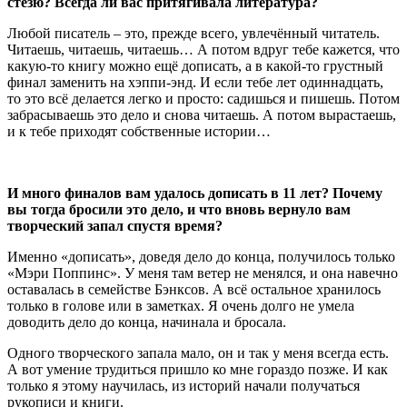
стезю? Всегда ли вас притягивала литература?
Любой писатель – это, прежде всего, увлечённый читатель.
Читаешь, читаешь, читаешь… А потом вдруг тебе кажется, что
какую-то книгу можно ещё дописать, а в какой-то грустный
финал заменить на хэппи-энд. И если тебе лет одиннадцать,
то это всё делается легко и просто: садишься и пишешь. Потом
забрасываешь это дело и снова читаешь. А потом вырастаешь,
и к тебе приходят собственные истории…
И много финалов вам удалось дописать в 11 лет? Почему
вы тогда бросили это дело, и что вновь вернуло вам
творческий запал спустя время?
Именно «дописать», доведя дело до конца, получилось только
«Мэри Поппинс». У меня там ветер не менялся, и она навечно
оставалась в семействе Бэнксов. А всё остальное хранилось
только в голове или в заметках. Я очень долго не умела
доводить дело до конца, начинала и бросала.
Одного творческого запала мало, он и так у меня всегда есть.
А вот умение трудиться пришло ко мне гораздо позже. И как
только я этому научилась, из историй начали получаться
рукописи и книги.