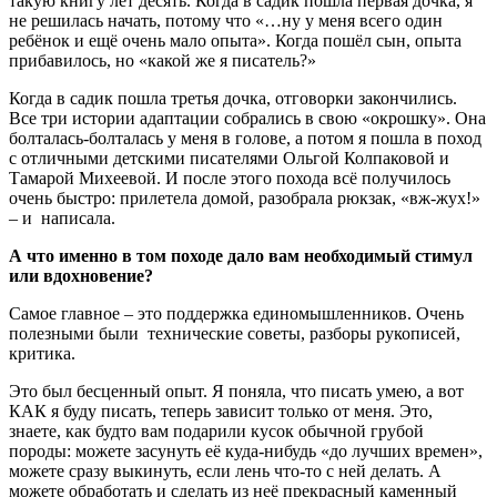
такую книгу лет десять. Когда в садик пошла первая дочка, я
не решилась начать, потому что «…ну у меня всего один
ребёнок и ещё очень мало опыта». Когда пошёл сын, опыта
прибавилось, но «какой же я писатель?»
Когда в садик пошла третья дочка, отговорки закончились.
Все три истории адаптации собрались в свою «окрошку». Она
болталась-болталась у меня в голове, а потом я пошла в поход
с отличными детскими писателями Ольгой Колпаковой и
Тамарой Михеевой. И после этого похода всё получилось
очень быстро: прилетела домой, разобрала рюкзак, «вж-жух!»
– и написала.
А что именно в том походе дало вам необходимый стимул
или вдохновение?
Самое главное – это поддержка единомышленников. Очень
полезными были технические советы, разборы рукописей,
критика.
Это был бесценный опыт. Я поняла, что писать умею, а вот
КАК я буду писать, теперь зависит только от меня. Это,
знаете, как будто вам подарили кусок обычной грубой
породы: можете засунуть её куда-нибудь «до лучших времен»,
можете сразу выкинуть, если лень что-то с ней делать. А
можете обработать и сделать из неё прекрасный каменный