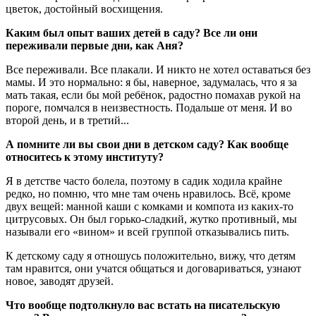
цветок, достойный восхищения.
Каким был опыт ваших детей в саду? Все ли они
переживали первые дни, как Аня?
Все переживали. Все плакали. И никто не хотел оставаться без
мамы. И это нормально: я бы, наверное, задумалась, что я за
мать такая, если бы мой ребёнок, радостно помахав рукой на
пороге, помчался в неизвестность. Подальше от меня. И во
второй день, и в третий...
А помните ли вы свои дни в детском саду? Как вообще
относитесь к этому институту?
Я в детстве часто болела, поэтому в садик ходила крайне
редко, но помню, что мне там очень нравилось. Всё, кроме
двух вещей: манной каши с комками и компота из каких-то
цитрусовых. Он был горько-сладкий, жутко противный, мы
называли его «вином» и всей группой отказывались пить.
К детскому саду я отношусь положительно, вижу, что детям
там нравится, они учатся общаться и договариваться, узнают
новое, заводят друзей.
Что вообще подтолкнуло вас встать на писательскую