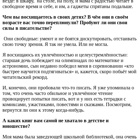
везде: в шкафу, на столе, на полу, и мама с радостью читает в
свободное время и себе, и им, а гаджеты спрятаны подальше.
Чем вы восхищаетесь в своих детях? В чём они в своём
возрасте вас точно переплюнули? Пробуют ли они свои
силы в писательстве?
Они свободные: умеют и не боятся дискутировать, отстаивать
свою точку зрения. Я так не умела. Или не могла.
Я восхищаюсь их увлечённостью и целеустремлённостью:
старшая дочь побеждает на олимпиадах по математике и
астрономии, сын недавно победил меня в соревновании «кто
быстрее научится подтягиваться» и, кажется, скоро побьёт мой
читательский рекорд.
И, конечно, они пробовали что-то писать. Я уже упоминала о
том, что очень часто обильное и увлечённое чтение
провоцирует попытки писать, вот и у них есть тетрадки с
комиксами, ужастиками, повестями и сказками. Посмотрим,
вернутся ли они к этому когда-нибудь.
А каких книг вам самой не хватало в детстве и
юношестве?
Моя мама была заведующей школьной библиотекой, она очень