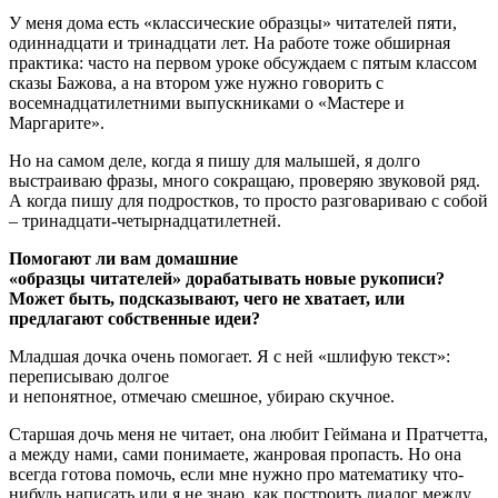
У меня дома есть «классические образцы» читателей пяти,
одиннадцати и тринадцати лет. На работе тоже обширная
практика: часто на первом уроке обсуждаем с пятым классом
сказы Бажова, а на втором уже нужно говорить с
восемнадцатилетними выпускниками о «Мастере и
Маргарите».
Но на самом деле, когда я пишу для малышей, я долго
выстраиваю фразы, много сокращаю, проверяю звуковой ряд.
А когда пишу для подростков, то просто разговариваю с собой
– тринадцати-четырнадцатилетней.
Помогают ли вам домашние
«образцы читателей» дорабатывать новые рукописи?
Может быть, подсказывают, чего не хватает, или
предлагают собственные идеи?
Младшая дочка очень помогает. Я с ней «шлифую текст»:
переписываю долгое
и непонятное, отмечаю смешное, убираю скучное.
Старшая дочь меня не читает, она любит Геймана и Пратчетта,
а между нами, сами понимаете, жанровая пропасть. Но она
всегда готова помочь, если мне нужно про математику что-
нибудь написать или я не знаю, как построить диалог между