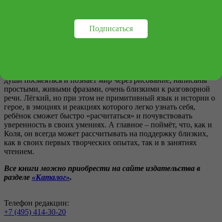
складывать буквы в слоги и постигать азы правил русского
языка.
5.
«Коля рисует»
Подписаться
Этот сборник не просто поможет потренировать
навыки самостоятельного чтения, а научит читать с
увлечением. Короткие истории об обычном мальчике Коле,
который, как многие ребята, обожает динозавров, любит от
души посмеяться и познаёт мир через рисование, написаны
простыми, живыми фразами, очень близкими к разговорной
речи. Лёгкий, но при этом не примитивный язык и истории о
герое, в эмоциях и реакциях которого легко узнать себя,
ребёнок сможет быстро «расчитаться» и почувствовать
уверенность в своих умениях. А главное – поймёт, что, как и
Коля, он всегда может рассчитывать на поддержку близких,
как в своих первых творческих опытах, так и в занятиях
чтением.
Все книги можно приобрести на сайте издательства в
разделе
«Каталог»
.
Телефон редакции:
+7 (495) 414-30-20