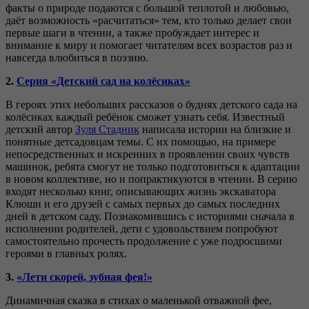
факты о природе подаются с большой теплотой и любовью,
даёт возможность «расчитаться» тем, кто только делает свои
первые шаги в чтении, а также пробуждает интерес и
внимание к миру и помогает читателям всех возрастов раз и
навсегда влюбиться в поэзию.
2.
Серия «Детский сад на колёсиках»
В героях этих небольших рассказов о буднях детского сада на
колёсиках каждый ребёнок сможет узнать себя. Известный
детский автор
Зуля Стадник
написала истории на близкие и
понятные детсадовцам темы. С их помощью, на примере
непосредственных и искренних в проявлении своих чувств
машинок, ребята смогут не только подготовиться к адаптации
в новом коллективе, но и попрактикуются в чтении. В серию
входят несколько книг, описывающих жизнь экскаватора
Клюши и его друзей с самых первых до самых последних
дней в детском саду. Познакомившись с историями сначала в
исполнении родителей, дети с удовольствием попробуют
самостоятельно прочесть продолжение с уже подросшими
героями в главных ролях.
3.
«Лети скорей, зубная фея!»
Динамичная сказка в стихах о маленькой отважной фее,