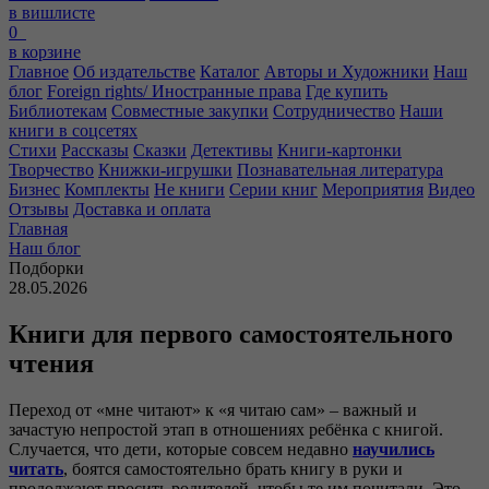
в вишлисте
0
в корзине
Главное
Об издательстве
Каталог
Авторы и Художники
Наш
блог
Foreign rights/ Иностранные права
Где купить
Библиотекам
Совместные закупки
Сотрудничество
Наши
книги в соцсетях
Стихи
Рассказы
Сказки
Детективы
Книги-картонки
Творчество
Книжки-игрушки
Познавательная литература
Бизнес
Комплекты
Не книги
Серии книг
Мероприятия
Видео
Отзывы
Доставка и оплата
Главная
Наш блог
Подборки
28.05.2026
Книги для первого самостоятельного
чтения
Переход от «мне читают» к «я читаю сам» – важный и
зачастую непростой этап в отношениях ребёнка с книгой.
Случается, что дети, которые совсем недавно
научились
читать
, боятся самостоятельно брать книгу в руки и
продолжают просить родителей, чтобы те им почитали. Это