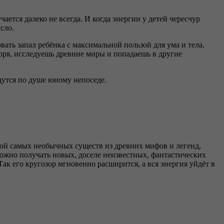
ается далеко не всегда. И когда энергии у детей чересчур
сло.
ть запал ребёнка с максимальной пользой для ума и тела.
моря, исследуешь древние миры и попадаешь в другие
утся по душе юному непоседе.
кой самых необычных существ из древних мифов и легенд,
можно получать новых, доселе неизвестных, фантастических
Так его кругозор мгновенно расширится, а вся энергия уйдёт в