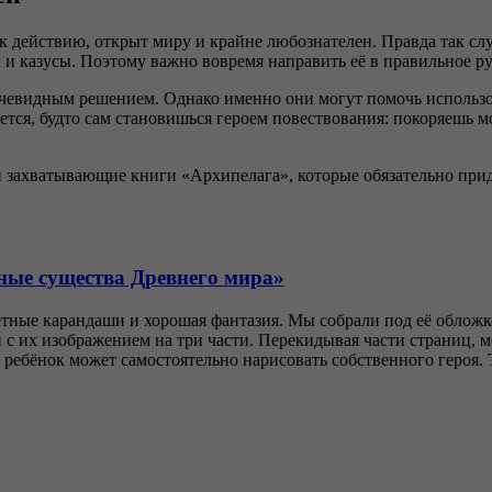
к действию, открыт миру и крайне любознателен. Правда так случ
 и казусы. Поэтому важно вовремя направить её в правильное ру
чевидным решением. Однако именно они могут помочь использова
ется, будто сам становишься героем повествования: покоряешь 
 захватывающие книги «Архипелага», которые обязательно прид
ные существа Древнего мира»
ветные карандаши и хорошая фантазия. Мы собрали под её облож
и с их изображением на три части. Перекидывая части страниц, 
 ребёнок может самостоятельно нарисовать собственного героя. 