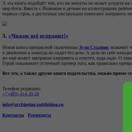
А эта книга подойдёт тем, кто ни минуты не может усидеть н
мир йоги. Вместе с Йожиком и детьми на иллюстрациях ребёнок
первых строк, а доступные инструкции помогают направить э
3.
«Чижик всё исправит!»
Новая книга прекрасной сказочницы
Зули Стадник
знакомит ч
в движении и никогда не сидит без дела. А дела он себе находи
же ещё может завтраком накормить и отвезти, куда надо. О та
Герой показывает отличный пример того, как правильно прев
Все эти, а также другие книги издательства, можно прямо с
Телефон редакции:
+7 (495) 414-30-20
info@archipelag-publishing.ru
Контакты
Реквизиты