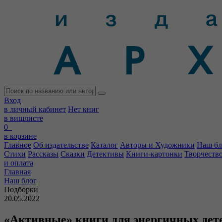
Вход
в личный кабинет
Нет книг
в вишлисте
0
в корзине
Главное
Об издательстве
Каталог
Авторы и Художники
Наш бл
Стихи
Рассказы
Сказки
Детективы
Книги-картонки
Творчеств
и оплата
Главная
Наш блог
Подборки
20.05.2022
«Активные» книги для энергичных дет