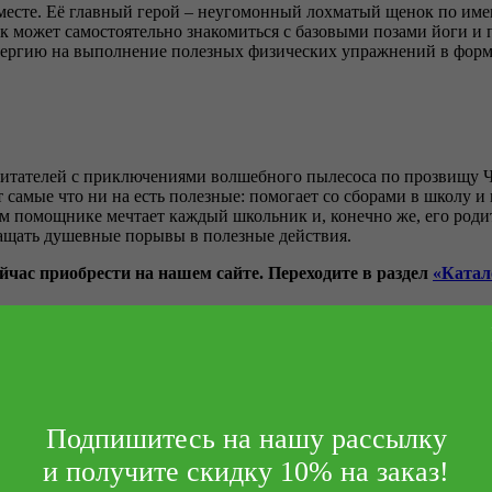
а месте. Её главный герой – неугомонный лохматый щенок по им
 может самостоятельно знакомиться с базовыми позами йоги и пы
нергию на выполнение полезных физических упражнений в форм
итателей с приключениями волшебного пылесоса по прозвищу Ч
т самые что ни на есть полезные: помогает со сборами в школу и
ком помощнике мечтает каждый школьник и, конечно же, его роди
ращать душевные порывы в полезные действия.
ейчас приобрести на нашем сайте. Переходите в раздел
«Катал
Подпишитесь на нашу рассылку
и получите скидку 10% на заказ!