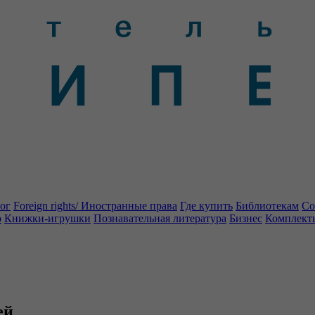
ог
Foreign rights/ Иностранные права
Где купить
Библиотекам
Со
о
Книжки-игрушки
Познавательная литература
Бизнес
Комплект
ей