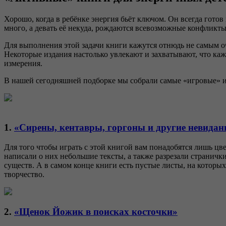
Хорошо, когда в ребёнке энергия бьёт ключом. Он всегда готов 
много, а девать её некуда, рождаются всевозможные конфликты
Для выполнения этой задачи книги кажутся отнюдь не самым о
Некоторые издания настолько увлекают и захватывают, что каж
измерения.
В нашей сегодняшней подборке мы собрали самые «игровые» и
1.
«Сирены, кентавры, горгоны и другие невидан
Для того чтобы играть с этой книгой вам понадобятся лишь ц
написали о них небольшие тексты, а также разрезали страничк
существ. А в самом конце книги есть пустые листы, на которых
творчество.
2.
«Щенок Йожик в поисках косточки»