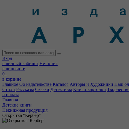
Вход
в личный кабинет
Нет книг
в вишлисте
0
в корзине
Главное
Об издательстве
Каталог
Авторы и Художники
Наш бл
Стихи
Рассказы
Сказки
Детективы
Книги-картонки
Творчеств
и оплата
Главная
Детские книги
Некнижная продукция
Открытка "Кербер"