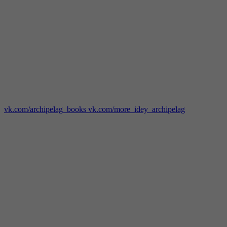
vk.com/archipelag_books
vk.com/more_idey_archipelag