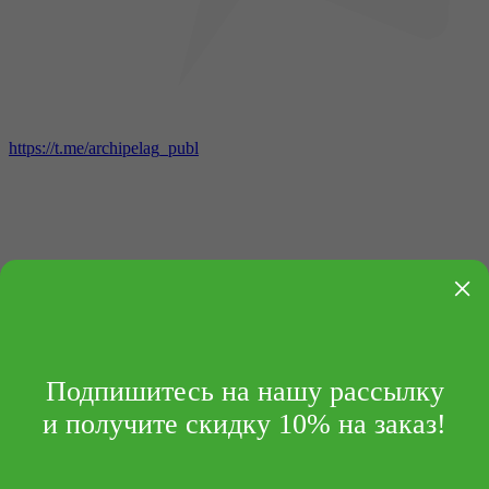
https://t.me/archipelag_publ
×
Доставка
Подпишитесь на нашу рассылку
и получите скидку 10% на заказ!
На нашем сайте можно приобрести книги и другую
продукцию издательства в бумажном и
электронном форматах