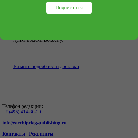
Подписаться
Доступен самовывоз из Москвы и бесплатная
доставка при заказе от 2 000 руб. до 10 000 руб. в
пункт выдачи Boxberry.
Узнайте подробности доставки
Телефон редакции:
+7 (495) 414-30-20
info@archipelag-publishing.ru
Контакты
Реквизиты