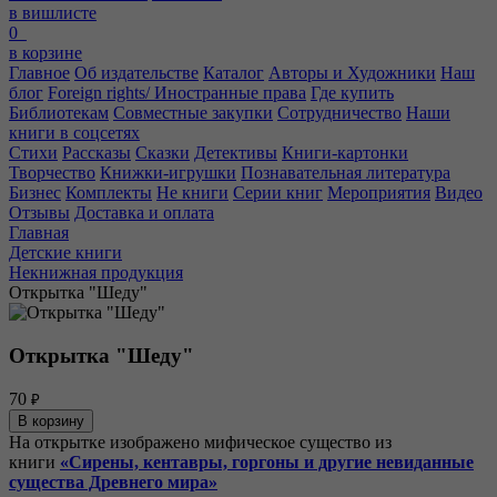
в вишлисте
0
в корзине
Главное
Об издательстве
Каталог
Авторы и Художники
Наш
блог
Foreign rights/ Иностранные права
Где купить
Библиотекам
Совместные закупки
Сотрудничество
Наши
книги в соцсетях
Стихи
Рассказы
Сказки
Детективы
Книги-картонки
Творчество
Книжки-игрушки
Познавательная литература
Бизнес
Комплекты
Не книги
Серии книг
Мероприятия
Видео
Отзывы
Доставка и оплата
Главная
Детские книги
Некнижная продукция
Открытка "Шеду"
Открытка "Шеду"
70
₽
В корзину
На открытке изображено мифическое существо из
книги
«Сирены, кентавры, горгоны и другие невиданные
существа Древнего мира»