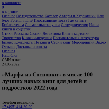
в вишлисте
0
в корзине
Главное
Об издательстве
Каталог
Авторы и Художники
Наш
блог
Foreign rights/ Иностранные права
Где купить
Библиотекам
Совместные закупки
Сотрудничество
Наши
книги в соцсетях
Стихи
Рассказы
Сказки
Детективы
Книги-картонки
Творчество
Книжки-игрушки
Познавательная литература
Бизнес
Комплекты
Не книги
Серии книг
Мероприятия
Видео
Отзывы
Доставка и оплата
Главная
Наш блог
СМИ о нас
24.05.2022
«Марфа из Сосновки» в числе 100
лучших новых книг для детей и
подростков 2022 года
Телефон редакции:
+7 (495) 414-30-20