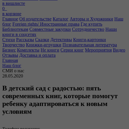
в вишлисте
0
в корзине
Главное
Об издательстве
Каталог
Авторы и Художники
Наш
блог
Foreign rights/ Иностранные права
Где купить
Библиотекам
Совместные закупки
Сотрудничество
Наши
книги в соцсетях
Стихи
Рассказы
Сказки
Детективы
Книги-картонки
Творчество
Книжки-игрушки
Познавательная литература
Бизнес
Комплекты
Не книги
Серии книг
Мероприятия
Видео
Отзывы
Доставка и оплата
Главная
Наш блог
СМИ о нас
28.05.2020
В детский сад с радостью: пять
современных книг, которые помогут
ребенку адаптироваться к новым
условиям
Телефон редакции: