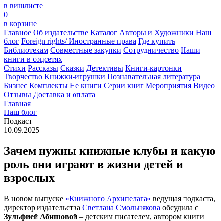
в вишлисте
0
в корзине
Главное
Об издательстве
Каталог
Авторы и Художники
Наш
блог
Foreign rights/ Иностранные права
Где купить
Библиотекам
Совместные закупки
Сотрудничество
Наши
книги в соцсетях
Стихи
Рассказы
Сказки
Детективы
Книги-картонки
Творчество
Книжки-игрушки
Познавательная литература
Бизнес
Комплекты
Не книги
Серии книг
Мероприятия
Видео
Отзывы
Доставка и оплата
Главная
Наш блог
Подкаст
10.09.2025
Зачем нужны книжные клубы и какую
роль они играют в жизни детей и
взрослых
В новом выпуске
«Книжного Архипелага»
ведущая подкаста,
директор издательства
Светлана Смольнякова
обсудила с
Зульфией Абишовой
– детским писателем, автором книги