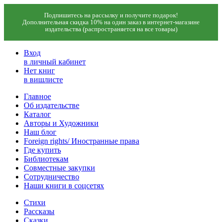
Подпишитесь на рассылку и получите подарок!
Дополнительная скидка 10% на один заказ в интернет-магазине
издательства (распространяется на все товары)
Вход
в личный кабинет
Нет книг
в вишлисте
Главное
Об издательстве
Каталог
Авторы и Художники
Наш блог
Foreign rights/ Иностранные права
Где купить
Библиотекам
Совместные закупки
Сотрудничество
Наши книги в соцсетях
Стихи
Рассказы
Сказки