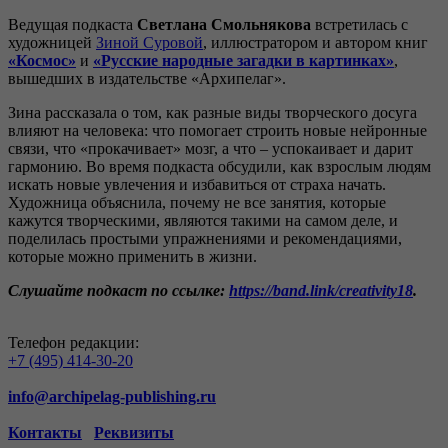
Ведущая подкаста
Светлана Смольнякова
встретилась с
художницей
Зиной Суровой
, иллюстратором и автором книг
«Космос»
и
«Русские народные загадки в картинках»
,
вышедших в издательстве «Архипелаг».
Зина рассказала о том, как разные виды творческого досуга
влияют на человека: что помогает строить новые нейронные
связи, что «прокачивает» мозг, а что – успокаивает и дарит
гармонию. Во время подкаста обсудили, как взрослым людям
искать новые увлечения и избавиться от страха начать.
Художница объяснила, почему не все занятия, которые
кажутся творческими, являются такими на самом деле, и
поделилась простыми упражнениями и рекомендациями,
которые можно применить в жизни.
Слушайте подкаст по ссылке:
https://band.link/creativity18
.
Телефон редакции:
+7 (495) 414-30-20
info@archipelag-publishing.ru
Контакты
Реквизиты