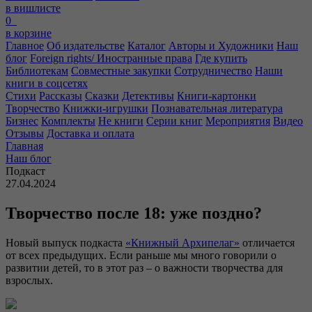
в вишлисте
0
в корзине
Главное
Об издательстве
Каталог
Авторы и Художники
Наш
блог
Foreign rights/ Иностранные права
Где купить
Библиотекам
Совместные закупки
Сотрудничество
Наши
книги в соцсетях
Стихи
Рассказы
Сказки
Детективы
Книги-картонки
Творчество
Книжки-игрушки
Познавательная литература
Бизнес
Комплекты
Не книги
Серии книг
Мероприятия
Видео
Отзывы
Доставка и оплата
Главная
Наш блог
Подкаст
27.04.2024
Творчество после 18: уже поздно?
Новый выпуск подкаста
«Книжный Архипелаг»
отличается
от всех предыдущих. Если раньше мы много говорили о
развитии детей, то в этот раз – о важности творчества для
взрослых.