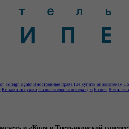
ог
Foreign rights/ Иностранные права
Где купить
Библиотекам
Со
о
Книжки-игрушки
Познавательная литература
Бизнес
Комплект
рисует» и «Коля в Третьяковской галерее