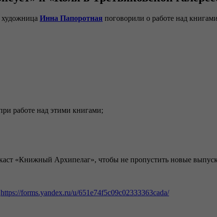
 художница
Инна Папоротная
поговорили о работе над книгам
при работе над этими книгами;
каст «Книжный Архипелаг», чтобы не пропустить новые выпус
:
https://forms.yandex.ru/u/651e74f5c09c02333363cada/