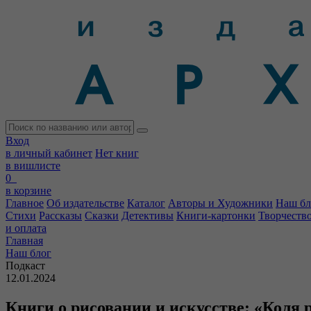
Вход
в личный кабинет
Нет книг
в вишлисте
0
в корзине
Главное
Об издательстве
Каталог
Авторы и Художники
Наш бл
Стихи
Рассказы
Сказки
Детективы
Книги-картонки
Творчеств
и оплата
Главная
Наш блог
Подкаст
12.01.2024
Книги о рисовании и искусстве: «Коля 