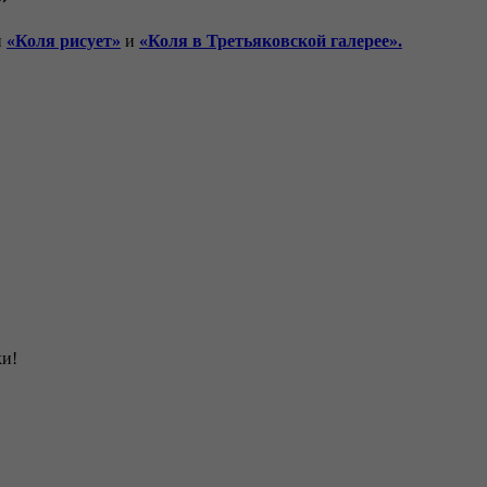
и
«Коля рисует»
и
«Коля в Третьяковской галерее».
ки!