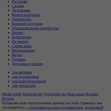
Рассказы
Сказки
Детективы
Книги-картонки
Творчество
Книжки-игрушки
Познавательная литература
Бизнес
Комплекты
Не книги
Серии книг
Мероприятия
Видео
Отзывы
Доставка и оплата
для авторов
для художников
для книготорговцев
для читателей
#море идей
#творчество
#детский сад
#рассказы
#сказки
#стихи
Оставляя свои персональные данные на этой странице, вы
соглашаетесь:
c пользовательским соглашением
,
политикой