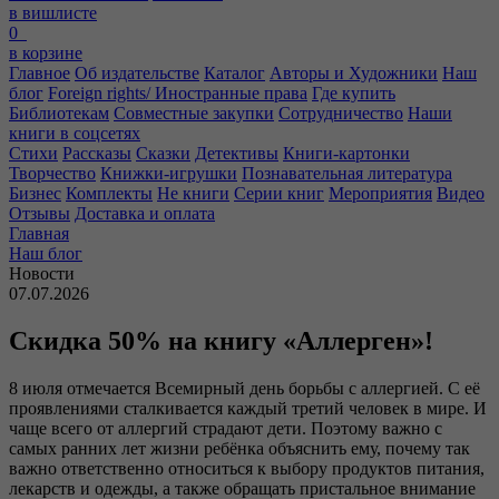
в вишлисте
0
в корзине
Главное
Об издательстве
Каталог
Авторы и Художники
Наш
блог
Foreign rights/ Иностранные права
Где купить
Библиотекам
Совместные закупки
Сотрудничество
Наши
книги в соцсетях
Стихи
Рассказы
Сказки
Детективы
Книги-картонки
Творчество
Книжки-игрушки
Познавательная литература
Бизнес
Комплекты
Не книги
Серии книг
Мероприятия
Видео
Отзывы
Доставка и оплата
Главная
Наш блог
Новости
07.07.2026
Скидка 50% на книгу «Аллерген»!
8 июля отмечается Всемирный день борьбы с аллергией. С её
проявлениями сталкивается каждый третий человек в мире. И
чаще всего от аллергий страдают дети. Поэтому важно с
самых ранних лет жизни ребёнка объяснить ему, почему так
важно ответственно относиться к выбору продуктов питания,
лекарств и одежды, а также обращать пристальное внимание