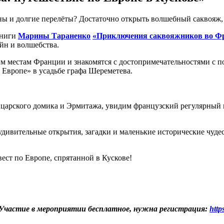
ны и долгие перелёты? Достаточно открыть волшебный саквояж, 
книги
Марины Тараненко
«Приключения саквояжников во Ф
йн и волшебства.
м местам Франции и знакомятся с достопримечательностями с п
Европе» в усадьбе графа Шереметева.
царского домика и Эрмитажа, увидим французский регулярный п
удивительные открытия, загадки и маленькие исторические чудес
ест по Европе, спрятанной в Кускове!
. Участие в мероприятии бесплатное, нужна регистрация:
http