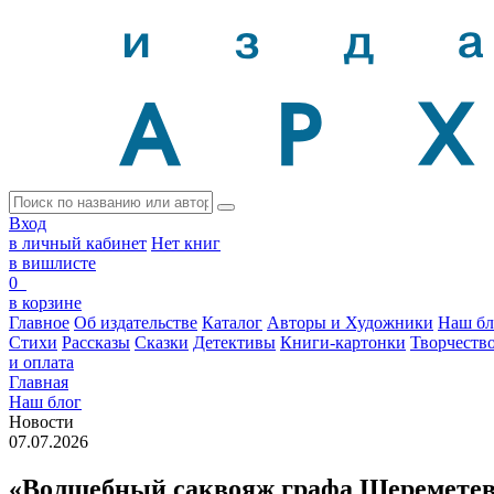
Вход
в личный кабинет
Нет книг
в вишлисте
0
в корзине
Главное
Об издательстве
Каталог
Авторы и Художники
Наш бл
Стихи
Рассказы
Сказки
Детективы
Книги-картонки
Творчеств
и оплата
Главная
Наш блог
Новости
07.07.2026
«Волшебный саквояж графа Шереметева