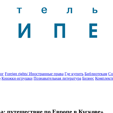
ог
Foreign rights/ Иностранные права
Где купить
Библиотекам
Со
о
Книжки-игрушки
Познавательная литература
Бизнес
Комплект
: путешествие по Европе в Кускове»