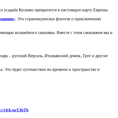
и усадьба Кусково превратится в настоящую карту Европы.
ранции»
. Это страноведческое фэнтези о приключениях
омощью волшебного саквояжа. Вместе с этим саквояжем мы и
арк – русский Версаль, Итальянский домик, Грот и другие
а. Это будет путешествие во времени и пространстве в
s://clck.su/LYqTb
.